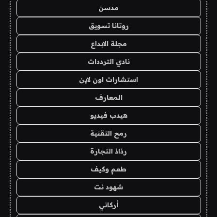
مدسن
روتانا تسويق
مجلة الابداع
نادي الترددات
استشارات اون لاين
المعارف
هيدب فيديو
رمح التقنية
رذاذ التجارة
طعم وكيف
شهود نت
أركاني