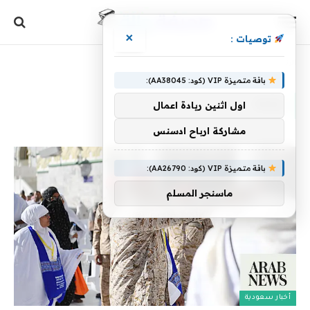
×
توصيات :
الرئيسية
»
رائدة
باقة متميزة VIP (كود: AA38045):
رائدة
اول اثنين ريادة اعمال
مشاركة ارباح ادسنس
باقة متميزة VIP (كود: AA26790):
ماسنجر المسلم
أخبار سعودية