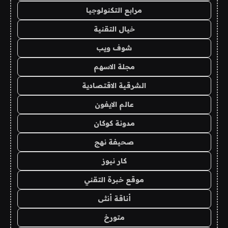
مرابع التكنولوجيا
خيال التقنية
شوف ويب
مجلة الاسهم
الشرقية الاقتصادية
عالم الايفون
مدونة كوكان
صحيفة نهج
كار نيوز
موقع خبرة التقني
أناقة أنثى
متورخ