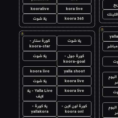
يع
kooralive
kora live
اكلينك
koora 365
يلا شوت
!
!
yall
يلا شوت
كورة ستار -
مباشر
koora-star
كورة جول -
يلا شوت
وت
koora-goal
koora live
yalla shoot
اليوم
koora live
يلا شوت
ر
koora live
Yalla Live - يلا
وت
لايف
كورة اون لاين -
يلا كورة -
اليوم
yallakora
koora onl
ر