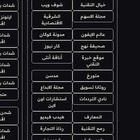
خيال التقنية
شوف ويب
شدات بب
مجلة الاسهم
الشرقية
ايتونز
الاقتصادية
اق
عالم الايفون
مدونة كوكان
شدات
اق
صحيفة نهج
كار نيوز
شدات بب
موقع خبرة
أناقة أنثى
التقني
شدات
اق
متورخ
مدسن
شدات بب
روتانا تسويق
مجلة الابداع
متجر 
نادي الترددات
استشارات اون
لاين
شحن يل
المعارف
هيدب فيديو
اق
رمح التقنية
رذاذ التجارة
شدات
اق
طعم وكيف
شهود نت