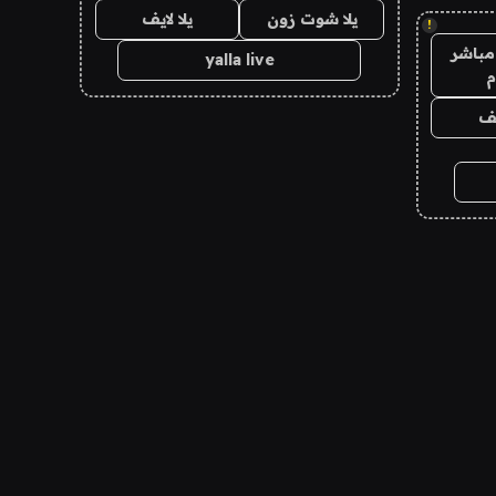
يلا شوت زون
يلا لايف
!
مباشر
yalla live
م
يف