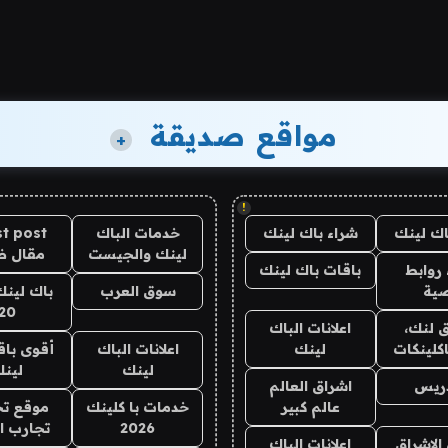
مواقع صديقة
+
!
اك لينك
شراء باك لينك
خدمات الباك
t post
لينك والجيست
مقال 
روابط
باقات باك لينك
ية
سوق العرب
باك لينك
20
 لنك،
اعلانات الباك
كلينكات
لينك
اعلانات الباك
أقوى باق
لينك
لين
دريس
اشراق العالم
عالم كبير
خدمات با كلينك
موقع تج
2026
تجارب ا
الاشراق
اعلانات الباك