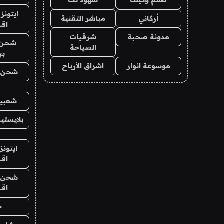
ايتونز
أركاني
مباشر التقنية
اق
مدونة صحبة
شرقيات
شحن 
السياحة
بب
موسوعة انوار
اشراق الأرباح
شحن يل
شعبية
بلايستي
ايتونز
اق
شحن يل
اق
ح