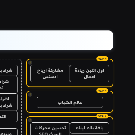
!
شراء ب
اول اثنين ريادة
مشاركة ارباح
اعمال
ادسنس
شراء 
نص
!
اشراق
عالم الشباب
شراء با
الت
!
باقة باك لينك
تحسين محركات
منتدى 
البحث SEO