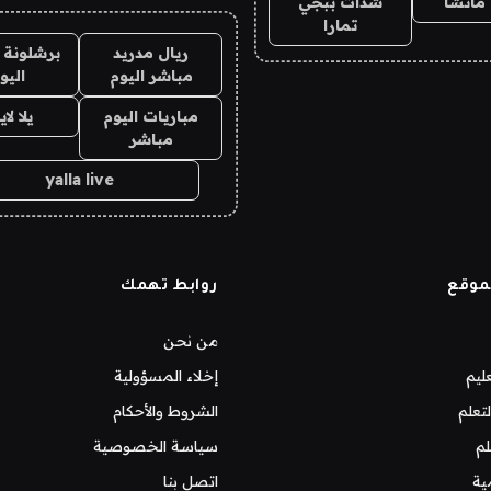
ماتشا
شدات ببجي
تمارا
ريال مدريد
برشلونة 
مباشر اليوم
اليو
مباريات اليوم
يلا لا
مباشر
yalla live
موقع
روابط تهمك
من نحن
ليم
إخلاء المسؤولية
تعلم
الشروط والأحكام
لم
سياسة الخصوصية
ية
اتصل بنا