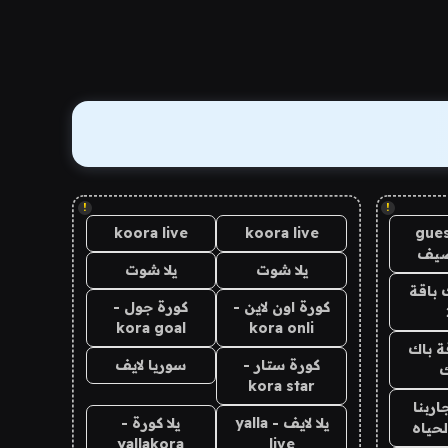
!
!
koora live
koora live
gues
ضيف
يلا شوت
يلا شوت
 باقة
كورة اون لاين -
كورة جول -
kora goal
kora onli
ة باك
كورة ستار -
سوريا لايف
ك
kora star
اربنا
يلا لايف - yalla
يلا كورة -
لحياه
yallakora
live