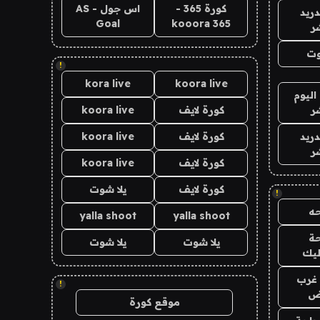
كورة 365 -
اس جول - AS
دريد
Goal
kooora 365
ر
وت
!
kora live
koora live
اليوم
ر
كورة لايف
koora live
دريد
كورة لايف
koora live
ر
كورة لايف
koora live
كورة لايف
يلا شوت
!
ه
yalla shoot
yalla shoot
ة
يلا شوت
يلا شوت
ليك
غرب
!
اض
موقع كورة