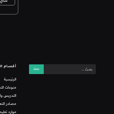
شاي 
أقسام ال
الرئيسية
منوعات التع
التدريس وال
مصادر التع
موارد تعليم