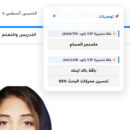
الخميس, أغسطس 6
×
توصيات :
باقة متميزة VIP (كود: AA26790):
الرئيسية
منوعات التعليم
التدريس والتعلم
ماسنجر المسلم
الرئيسية
»
رتاج
باقة متميزة VIP (كود: AA11138):
رتاج
باقة باك لينك
تحسين محركات البحث SEO