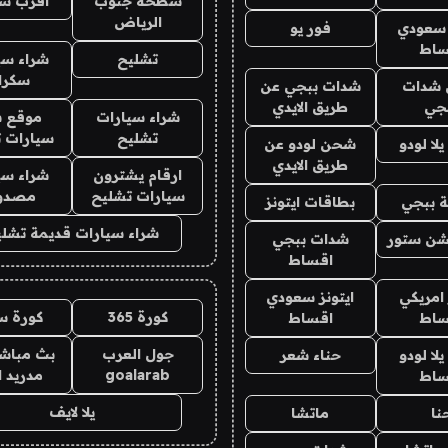
سطحة جنوب
اقرب س
الرياض
 سعودي
فور يو
ساط
تشليح
شراء سي
سكرا
شدات
شدات ببجي عن
جي
طريق الايدي
شراء سيارات
موقع ش
تشليح
سيارات 
ا لودو
شحن لودو عن
طريق الايدي
ارقام يشترون
شراء سي
سيارات تشليح
مصدو
 ببجي
بطاقات ايتونز
شراء سيارات قديمة تشلي
شن ستور
شدات ببجي
اقساط
 امريكي
ايتونز سعودي
كورة 365
كورة س
ساط
اقساط
جول العرب
بث مباشر
ا لودو
حناء شعر
goalarab
مدريد ا
ساط
يلا لايف
نا
ماتشا