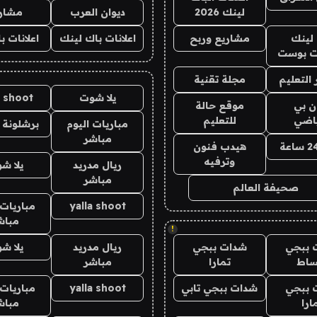
لينك 2026
ديوان العرب
مشار
لينك
مشاريع وربح
اعلانات باك لينك
اعلانات ب
 بوست
التعليم
مجلة تقنية
يلا شوت
a shoot
ان بي
موقع حالة
ياضي
للتعليم
مباريات اليوم
برشلونة 
مباشر
هيدب فنون
وترفيه
ريال مدريد
يلا ش
مباشر
صحيفة العالم
yalla shoot
مباريات 
مباش
!
 ببجي
شدات ببجي
ريال مدريد
يلا ش
ساط
تمارا
مباشر
 ببجي
شدات ببجي تابي
yalla shoot
مباريات 
ارا
مباش