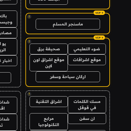
باك 
!
وجيست
ماسنجر المسلم
مصادر 
!
يو 
ضوء التعليمي
صحيفة برق
الر
موقع اشراقات
موقع اشراق اون
اخبار 24 ساعة
لاين
اركان سياحة وسفر
!
مسك الكلمات
اشراق التقنية
شدات
في قوقل
اق
ان سفن
مرابع
شدات
التكنولوجيا
تم