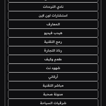
نادي الترددات
استشارات اون لاين
المعارف
هيدب فيديو
رمح التقنية
رذاذ التجارة
طعم وكيف
شهود نت
أركاني
مباشر التقنية
مدونة صحبة
شرقيات السياحة