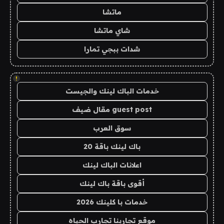
ماتشا
شاي ماتشا
شدات ببجي تمارا
!
خدمات الباك لينك والجيست
guest post مقال ضيف
سوق العرب
باك لينك باقة 20
اعلانات الباك لينك
أقوى باقة باك لينك
خدمات با كلينك 2026
موقع تجاربنا تجارب الحياه