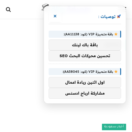
×
توصيات :
الرئيسية
»
سنحل
باقة متميزة VIP (كود: AA11138):
سنحل
باقة باك لينك
تحسين محركات البحث SEO
باقة متميزة VIP (كود: AA38045):
اول اثنين ريادة اعمال
مشاركة ارباح ادسنس
أخبار سعودية