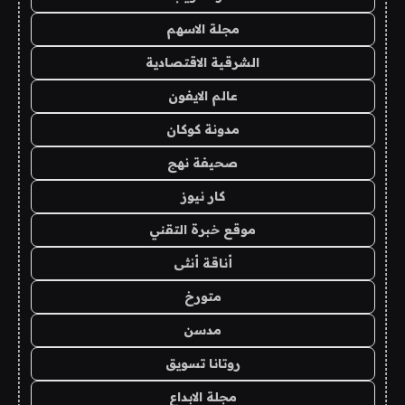
مجلة الاسهم
الشرقية الاقتصادية
عالم الايفون
مدونة كوكان
صحيفة نهج
كار نيوز
موقع خبرة التقني
أناقة أنثى
متورخ
مدسن
روتانا تسويق
مجلة الابداع