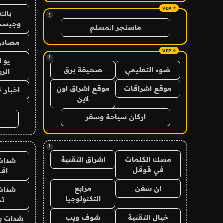
باك 
!
وجيست
ماسنجر المسلم
مصادر 
!
يو 
ضوء التعليمي
صحيفة برق
الر
موقع اشراقات
موقع اشراق اون
اخبار 24 ساعة
لاين
اركان سياحة وسفر
!
مسك الكلمات
اشراق التقنية
شدات
في قوقل
اق
ان سفن
مرابع
شدات
التكنولوجيا
تم
خيال التقنية
شوف ويب
شدات بب