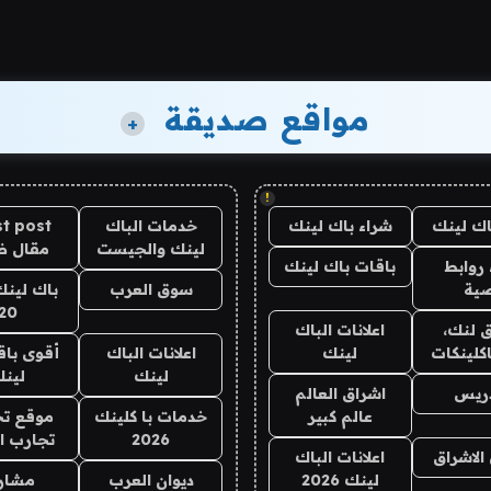
مواقع صديقة
+
!
اك لينك
شراء باك لينك
خدمات الباك
t post
لينك والجيست
مقال 
روابط
باقات باك لينك
ية
سوق العرب
باك لينك
20
 لنك،
اعلانات الباك
كلينكات
لينك
اعلانات الباك
أقوى باق
لينك
لين
دريس
اشراق العالم
عالم كبير
خدمات با كلينك
موقع تج
2026
تجارب ا
الاشراق
اعلانات الباك
لينك 2026
ديوان العرب
مشار