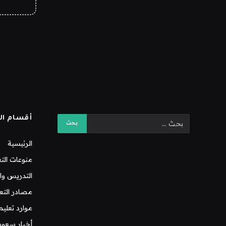
أقسام ال
الرئيسية
منوعات التع
التدريس وال
مصادر التع
موارد تعليم
أخبار سعود