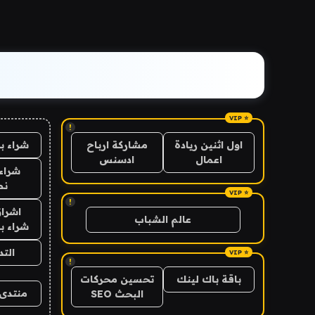
!
شراء ب
اول اثنين ريادة
مشاركة ارباح
اعمال
ادسنس
شراء 
نص
!
اشراق
عالم الشباب
شراء با
الت
!
باقة باك لينك
تحسين محركات
منتدى 
البحث SEO