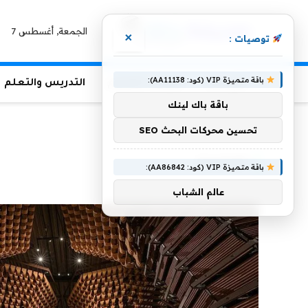
الجمعة, أغسطس 7
×
توصيات :
باقة متميزة VIP (كود: AA11138):
الرئيسية
منوعات التعليم
التدريس والتعلم
باقة باك لينك
الرئيسية
»
فينيسيا
تحسين محركات البحث SEO
فينيسيا
باقة متميزة VIP (كود: AA86842):
عالم الشباب