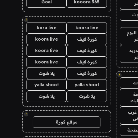
Goal
kooora 365
ر
وت
!
kora live
koora live
اليوم
ر
كورة لايف
koora live
دريد
كورة لايف
koora live
ر
كورة لايف
koora live
كورة لايف
يلا شوت
!
ه
yalla shoot
yalla shoot
ة
يلا شوت
يلا شوت
ليك
غرب
!
اض
موقع كورة
طحة