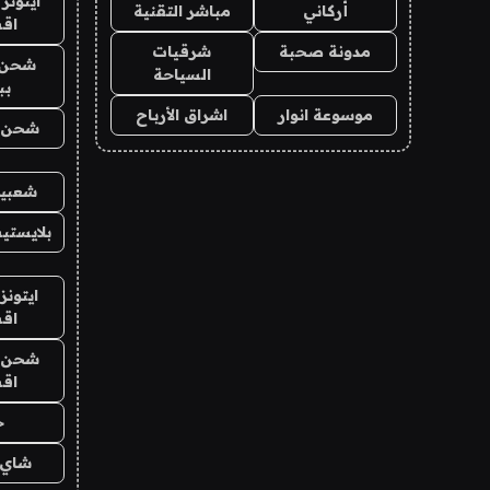
ايتونز
أركاني
مباشر التقنية
اق
مدونة صحبة
شرقيات
شحن 
السياحة
بب
موسوعة انوار
اشراق الأرباح
شحن يل
شعبية
بلايستي
ايتونز
اق
شحن يل
اق
ح
شاي 