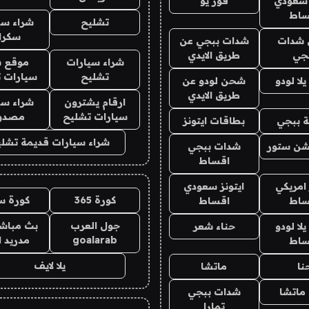
 سعودي
فور يو
ساط
تشليح
شراء سي
سكرا
شدات
شدات ببجي عن
جي
طريق الايدي
شراء سيارات
موقع ش
تشليح
سيارات 
ا لودو
شحن لودو عن
طريق الايدي
ارقام يشترون
شراء سي
سيارات تشليح
مصدو
 ببجي
بطاقات ايتونز
شراء سيارات قديمة تشلي
شن ستور
شدات ببجي
اقساط
 امريكي
ايتونز سعودي
كورة 365
كورة س
ساط
اقساط
جول العرب
بث مباشر
ا لودو
حناء شعر
goalarab
مدريد ا
ساط
يلا لايف
نا
ماتشا
ماتشا
شدات ببجي
تمارا