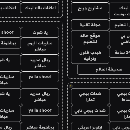
لينك
مشاريع وربح
اعلانات باك لينك
اعلانات ب
 بوست
التعليم
مجلة تقنية
يلا شوت
a shoot
ان بي
موقع حالة
ياضي
للتعليم
مباريات اليوم
برشلونة 
مباشر
هيدب فنون
وترفيه
ريال مدريد
يلا ش
مباشر
صحيفة العالم
yalla shoot
مباريات 
مباش
!
 ببجي
شدات ببجي
ريال مدريد
يلا ش
ساط
تمارا
مباشر
 ببجي
شدات ببجي تابي
yalla shoot
مباريات 
ارا
مباش
جي تابي
ايتونز امريكي
برشلونة مباشر
ريال م