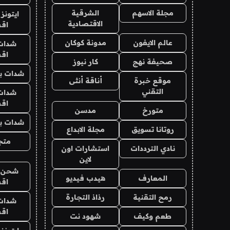
مجلة الاسهم
الشرقية
ايتونز
الاقتصادية
اق
عالم الايفون
مدونة كوكان
شدات
اق
صحيفة نهج
كار نيوز
شدات بب
موقع خبرة
أناقة أنثى
التقني
شدات
اق
متورخ
مدسن
شدات بب
روتانا تسويق
مجلة الابداع
متجر 
نادي الترددات
استشارات اون
لاين
شحن يل
المعارف
هيدب فيديو
اق
رمح التقنية
رذاذ التجارة
شدات
اق
طعم وكيف
شهود نت