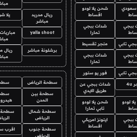
مباش
 سعودي
شحن يلا لودو
ساط
اقساط
ريال مدريد
يلا ش
مباشر
 ببجي
شدات ببجي
ساط
تمارا
yalla shoot
مباريات 
مباش
جي تابي
متجر تقسيط
برشلونة مباشر
ريال م
 ببجي
شدات ببجي
مباش
ساط
تمارا
جي تابي
فور يو ستور
سطحة الرياض
سطح
4u
شدات ببجي عن
طريق الايدي
سطحة بين
سطح
المدن
هيدرو
ا لودو
شحن يلا لودو
ساط
تابي تمارا
سطحة شمال
سطحة 
الرياض
الري
 ببجي
ايتونز امريكي
ساط
اقساط
سطحة جنوب
اقرب س
الرياض