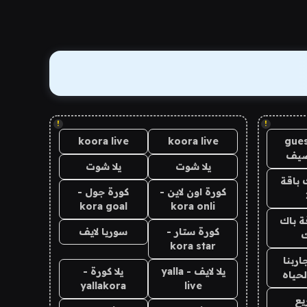
!
!
koora live
koora live
gues
ضيف
يلا شوت
يلا شوت
 باقة
كورة اون لاين -
كورة جول -
kora goal
kora onli
ة باك
كورة ستار -
سوريا لايف
ك
kora star
اربنا
يلا لايف - yalla
يلا كورة -
لحياه
yallakora
live
يع