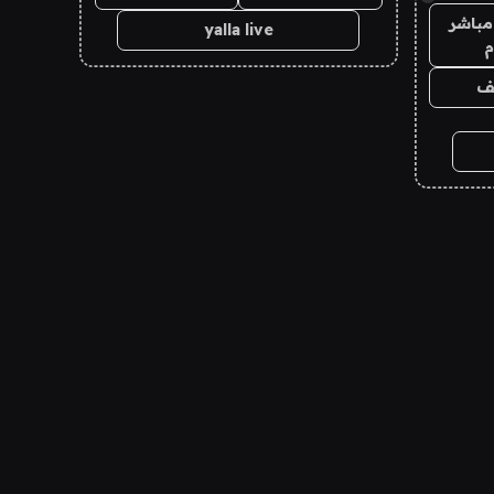
مباشر
yalla live
م
يف