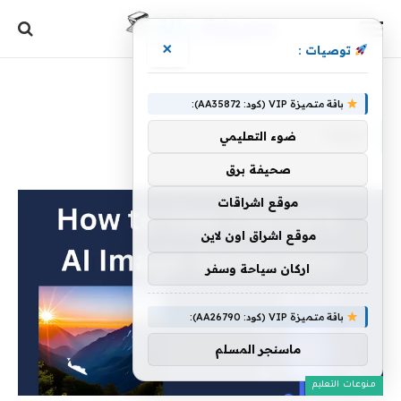
×
توصيات :
الرئيسية
»
كيفية
باقة متميزة VIP (كود: AA35872):
كيفية
ضوء التعليمي
صحيفة برق
موقع اشراقات
موقع اشراق اون لاين
اركان سياحة وسفر
باقة متميزة VIP (كود: AA26790):
ماسنجر المسلم
منوعات التعليم