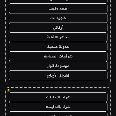
طعم وكيف
شهود نت
أركاني
مباشر التقنية
مدونة صحبة
شرقيات السياحة
موسوعة انوار
اشراق الأرباح
!
شراء باك لينك
شراء باك لينك