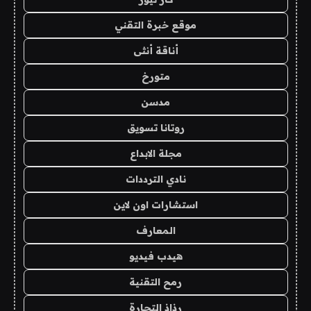
موقع خبرة التقني
أناقة أنثى
متورخ
مدسن
روتانا تسويق
مجلة الابداع
نادي الترددات
استشارات اون لاين
المعارف
هيدب فيديو
رمح التقنية
رذاذ التجارة