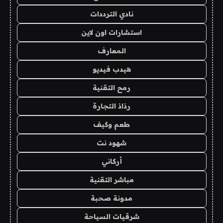
نادي الترددات
استشارات اون لاين
المعارف
هيدب فيديو
رمح التقنية
رذاذ التجارة
طعم وكيف
شهود نت
أركاني
مباشر التقنية
مدونة صحبة
شرقيات السياحة