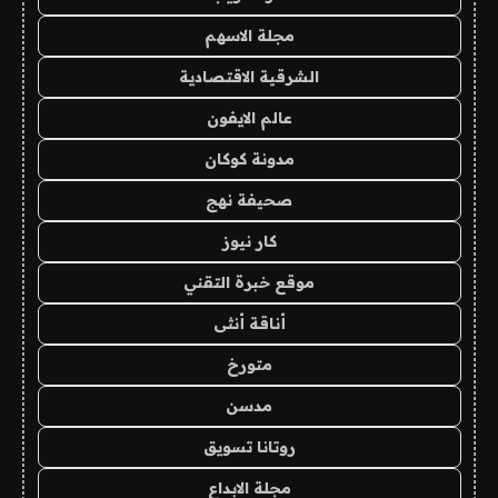
مجلة الاسهم
الشرقية الاقتصادية
عالم الايفون
مدونة كوكان
صحيفة نهج
كار نيوز
موقع خبرة التقني
أناقة أنثى
متورخ
مدسن
روتانا تسويق
مجلة الابداع