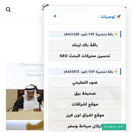
×
توصيات :
الرئيسية
»
لقائمة
باقة متميزة VIP (كود: AA11138):
لقائمة
باقة باك لينك
تحسين محركات البحث SEO
باقة متميزة VIP (كود: AA35872):
ضوء التعليمي
صحيفة برق
موقع اشراقات
موقع اشراق اون لاين
اركان سياحة وسفر
أخبار سعودية