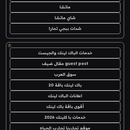
ماتشا
شاي ماتشا
شدات ببجي تمارا
!
خدمات الباك لينك والجيست
guest post مقال ضيف
سوق العرب
باك لينك باقة 20
اعلانات الباك لينك
أقوى باقة باك لينك
خدمات با كلينك 2026
موقع تجاربنا تجارب الحياه