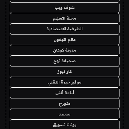
شوف ويب
مجلة الاسهم
الشرقية الاقتصادية
عالم الايفون
مدونة كوكان
صحيفة نهج
كار نيوز
موقع خبرة التقني
أناقة أنثى
متورخ
مدسن
روتانا تسويق