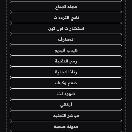
مجلة الابداع
نادي الترددات
استشارات اون لاين
المعارف
هيدب فيديو
رمح التقنية
رذاذ التجارة
طعم وكيف
شهود نت
أركاني
مباشر التقنية
مدونة صحبة