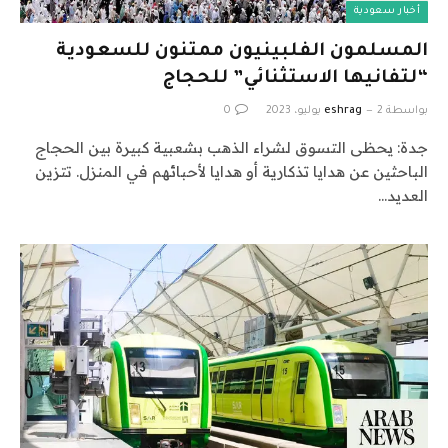
أخبار سعودية
المسلمون الفلبينيون ممتنون للسعودية
“لتفانيها الاستثنائي” للحجاج
بواسطة
2 يوليو، 2023
eshrag
0
جدة: يحظى التسوق لشراء الذهب بشعبية كبيرة بين الحجاج
الباحثين عن هدايا تذكارية أو هدايا لأحبائهم في المنزل. تتزين
العديد…