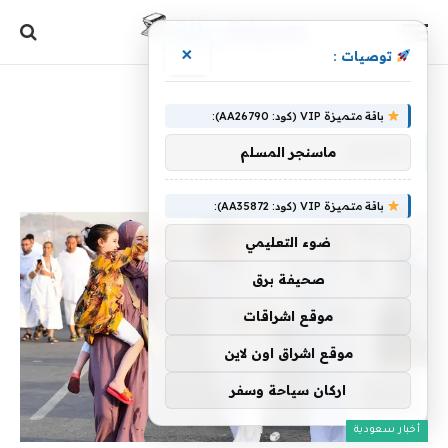
×
توصيات :
الرئيسية
»
للحجاج
باقة متميزة VIP (كود: AA26790):
للحجاج
ماسنجر المسلم
باقة متميزة VIP (كود: AA35872):
ضوء التعليمي
صحيفة برق
موقع اشراقات
موقع اشراق اون لاين
اركان سياحة وسفر
أخبار سعودية