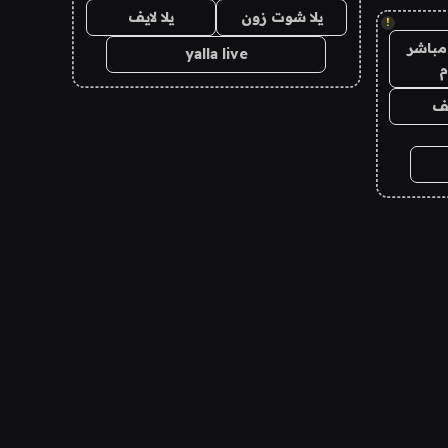
يلا شوت زون
يلا لايف
!
مباشر
yalla live
م
يف