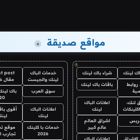
مواقع صديقة
+
!
اك لينك
شراء باك لينك
خدمات الباك
t post
لينك والجيست
مقال 
روابط
باقات باك لينك
ية
سوق العرب
باك لينك
20
 لنك،
اعلانات الباك
كلينكات
لينك
اعلانات الباك
أقوى باق
لينك
لين
دريس
اشراق العالم
عالم كبير
خدمات با كلينك
موقع تج
2026
تجارب ا
الاشراق
اعلانات الباك