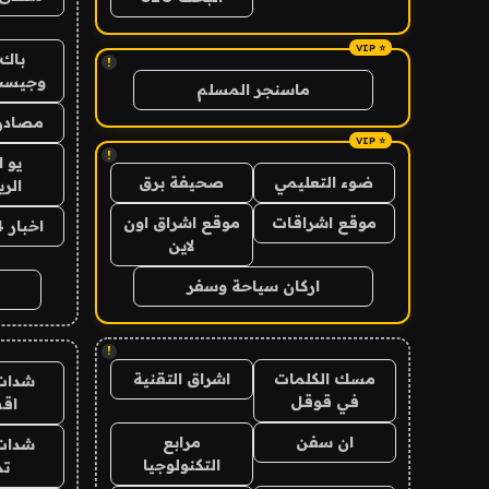
باك 
!
وجيست
ماسنجر المسلم
مصادر 
!
يو 
ضوء التعليمي
صحيفة برق
الر
موقع اشراقات
موقع اشراق اون
اخبار 24 ساعة
لاين
اركان سياحة وسفر
!
مسك الكلمات
اشراق التقنية
شدات
في قوقل
اق
ان سفن
مرابع
شدات
التكنولوجيا
تم