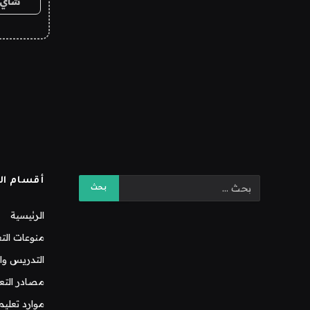
شاي 
أقسام ال
الرئيسية
منوعات التع
التدريس وال
مصادر التع
موارد تعليم