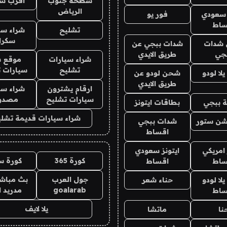
سطحة جنوب
اقرب س
الرياض
 سعودي
فور يو
ساط
تشليح
شراء سي
سكرا
شدات
شدات ببجي عن
جي
طريق الايدي
شراء سيارات
موقع ش
تشليح
سيارات 
ا لودو
شحن لودو عن
طريق الايدي
ارقام يشترون
شراء سي
سيارات تشليح
مصدو
 ببجي
بطاقات ايتونز
شراء سيارات قديمة تشلي
شن ستور
شدات ببجي
اقساط
 امريكي
ايتونز سعودي
كورة 365
كورة س
ساط
اقساط
جول العرب
بث مباشر
ا لودو
حناء شعر
goalarab
مدريد ا
ساط
يلا لايف
نا
ماتشا