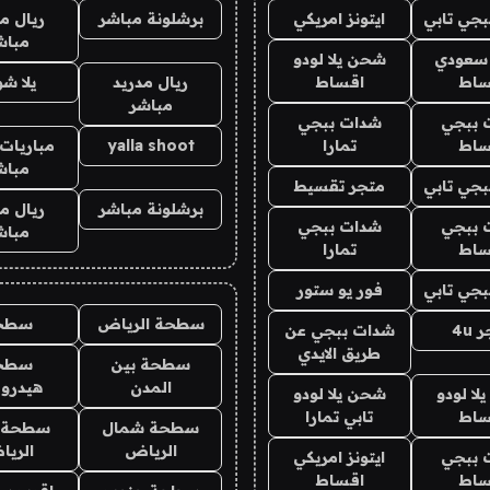
جي تابي
ايتونز امريكي
برشلونة مباشر
ريال م
مباش
 سعودي
شحن يلا لودو
ساط
اقساط
ريال مدريد
يلا ش
مباشر
 ببجي
شدات ببجي
ساط
تمارا
yalla shoot
مباريات 
مباش
جي تابي
متجر تقسيط
برشلونة مباشر
ريال م
 ببجي
شدات ببجي
مباش
ساط
تمارا
جي تابي
فور يو ستور
سطحة الرياض
سطح
4u
شدات ببجي عن
طريق الايدي
سطحة بين
سطح
المدن
هيدرو
ا لودو
شحن يلا لودو
ساط
تابي تمارا
سطحة شمال
سطحة 
الرياض
الري
 ببجي
ايتونز امريكي
ساط
اقساط