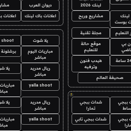
لينك 2026
ديوان العرب
مشار
لينك
مشاريع وربح
اعلانات باك لينك
اعلانات ب
 بوست
التعليم
مجلة تقنية
يلا شوت
a shoot
ان بي
موقع حالة
ياضي
للتعليم
مباريات اليوم
برشلونة 
مباشر
هيدب فنون
وترفيه
ريال مدريد
يلا ش
مباشر
صحيفة العالم
yalla shoot
مباريات 
مباش
!
 ببجي
شدات ببجي
ريال مدريد
يلا ش
ساط
تمارا
مباشر
 ببجي
شدات ببجي تابي
yalla shoot
مباريات 
ارا
مباش