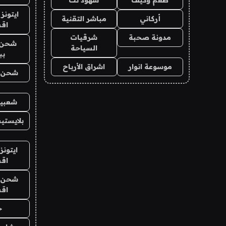
ايتونز
أركاني
مباشر التقنية
اق
مدونة صحبة
شرقيات
شحن 
السياحة
بب
موسوعة انوار
اشراق الأرباح
شحن يل
شعبية
بلايستي
ايتونز
اق
شحن يل
اق
ح