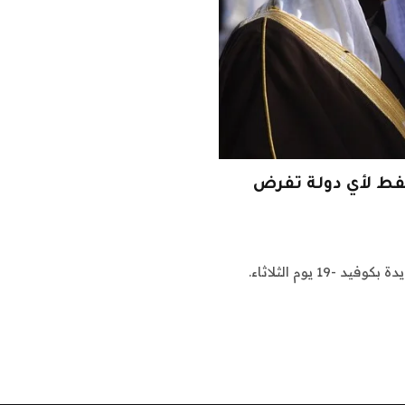
نفط لأي دولة تفرض
الرياض: أبلغت السلطات السعودية عن 163 حالة إصابة جديدة بكوفيد -19 يوم الثلاثاء.