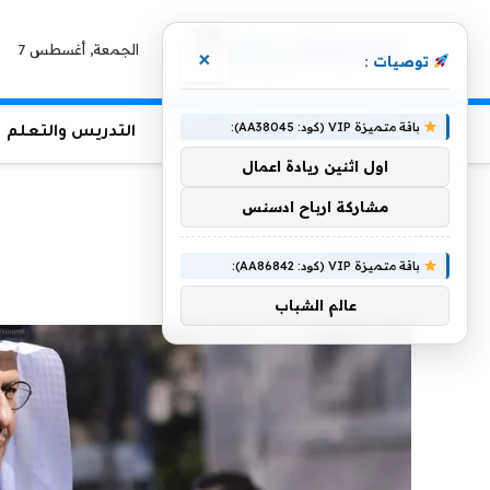
الجمعة, أغسطس 7
×
توصيات :
باقة متميزة VIP (كود: AA38045):
الرئيسية
منوعات التعليم
التدريس والتعلم
اول اثنين ريادة اعمال
الرئيسية
»
للسعر
مشاركة ارباح ادسنس
للسعر
باقة متميزة VIP (كود: AA86842):
عالم الشباب