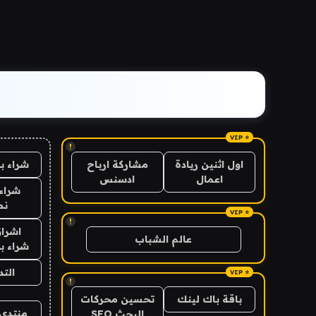
!
شراء ب
اول اثنين ريادة
مشاركة ارباح
اعمال
ادسنس
شراء 
نص
!
اشراق
عالم الشباب
شراء با
الت
!
باقة باك لينك
تحسين محركات
منتدى 
البحث SEO