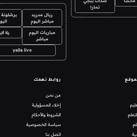
ماتشا
شدات ببجي
تمارا
ريال مدريد
برشلونة 
مباشر اليوم
اليو
مباريات اليوم
يلا لا
مباشر
yalla live
موقع
روابط تهمك
من نحن
ليم
إخلاء المسؤولية
تعلم
الشروط والأحكام
لم
سياسة الخصوصية
ية
اتصل بنا