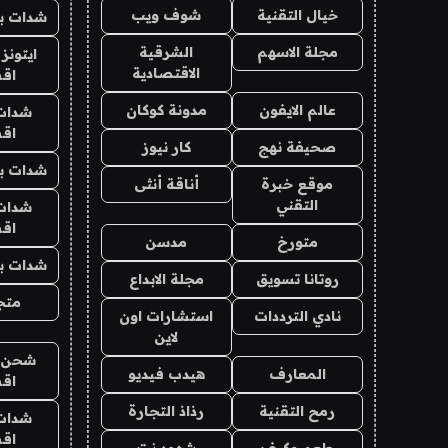
خيال التقنية
شوف ويب
شدات بب
مجلة الاسهم
الشرقية
ايتونز
الاقتصادية
اق
عالم الايفون
مدونة كوكان
شدات
اق
صحيفة نهج
كار نيوز
شدات بب
موقع خبرة
أناقة أنثى
التقني
شدات
اق
متورخ
مدسن
شدات بب
روتانا تسويق
مجلة الابداع
متجر 
نادي الترددات
استشارات اون
لاين
شحن يل
المعارف
هيدب فيديو
اق
رمح التقنية
رذاذ التجارة
شدات
اق
طعم وكيف
شهود نت