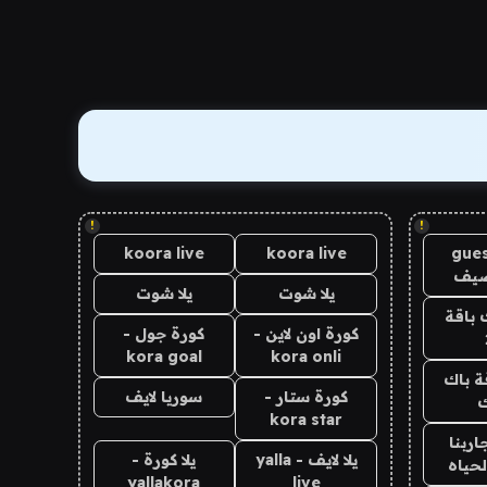
!
!
koora live
koora live
gues
ضيف
يلا شوت
يلا شوت
 باقة
كورة اون لاين -
كورة جول -
kora goal
kora onli
ة باك
كورة ستار -
سوريا لايف
ك
kora star
اربنا
يلا لايف - yalla
يلا كورة -
لحياه
yallakora
live