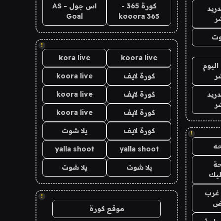
كورة 365 -
اس جول - AS
دريد
Goal
kooora 365
ر
وت
!
kora live
koora live
اليوم
ر
كورة لايف
koora live
دريد
كورة لايف
koora live
ر
كورة لايف
koora live
كورة لايف
يلا شوت
!
ه
yalla shoot
yalla shoot
ة
يلا شوت
يلا شوت
ليك
غرب
!
اض
موقع كورة