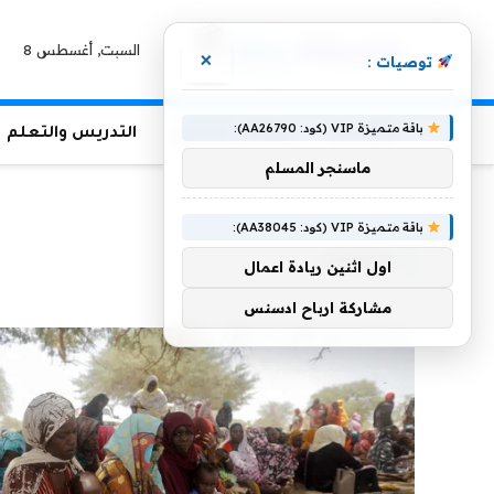
السبت, أغسطس 8
×
توصيات :
باقة متميزة VIP (كود: AA26790):
الرئيسية
منوعات التعليم
التدريس والتعلم
ماسنجر المسلم
الرئيسية
»
للشعب
باقة متميزة VIP (كود: AA38045):
للشعب
اول اثنين ريادة اعمال
مشاركة ارباح ادسنس