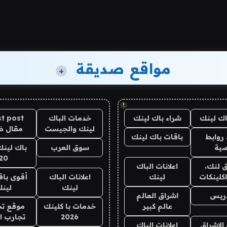
مواقع صديقة
+
!
اك لينك
شراء باك لينك
خدمات الباك
t post
لينك والجيست
مقال 
روابط
باقات باك لينك
ية
سوق العرب
باك لينك
20
 لنك،
اعلانات الباك
كلينكات
لينك
اعلانات الباك
أقوى باق
لينك
لين
دريس
اشراق العالم
عالم كبير
خدمات با كلينك
موقع تج
2026
تجارب ا
الاشراق
اعلانات الباك