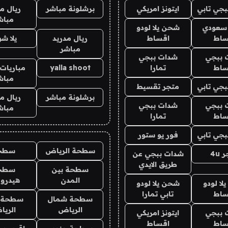
جي تابي
ايتونز امريكي
برشلونة مباشر
ريال م
مباش
 سعودي
شحن يلا لودو
ساط
اقساط
ريال مدريد
يلا ش
مباشر
 ببجي
شدات ببجي
ساط
تمارا
yalla shoot
مباريات 
مباش
جي تابي
متجر تقسيط
برشلونة مباشر
ريال م
 ببجي
شدات ببجي
مباش
ساط
تمارا
جي تابي
فور يو ستور
سطحة الرياض
سطح
4u
شدات ببجي عن
طريق الايدي
سطحة بين
سطح
المدن
هيدرو
ا لودو
شحن يلا لودو
ساط
تابي تمارا
سطحة شمال
سطحة 
الرياض
الري
 ببجي
ايتونز امريكي
ساط
اقساط