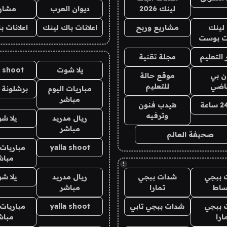
لينك 2026
ديوان العرب
مشار
لينك
مشاريع وربح
اعلانات باك لينك
اعلانات ب
 بوست
التعليم
مجلة تقنية
يلا شوت
a shoot
ان بي
موقع حالة
ياضي
للتعليم
مباريات اليوم
برشلونة 
مباشر
هيدب فنون
وترفيه
ريال مدريد
يلا ش
مباشر
صحيفة العالم
yalla shoot
مباريات 
مباش
!
 ببجي
شدات ببجي
ريال مدريد
يلا ش
ساط
تمارا
مباشر
 ببجي
شدات ببجي تابي
yalla shoot
مباريات 
ارا
مباش