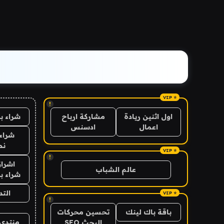
!
شراء ب
اول اثنين ريادة
مشاركة ارباح
اعمال
ادسنس
شراء 
نص
!
اشراق
عالم الشباب
شراء با
الت
!
باقة باك لينك
تحسين محركات
منتدى 
البحث SEO