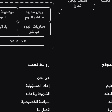
ماتشا
شدات ببجي
تمارا
ريال مدريد
برشلونة 
مباشر اليوم
اليو
مباريات اليوم
يلا لا
مباشر
yalla live
موقع
روابط تهمك
من نحن
ليم
إخلاء المسؤولية
تعلم
الشروط والأحكام
لم
سياسة الخصوصية
ية
اتصل بنا