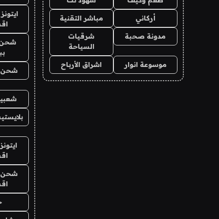
ايتونز
أركاني
مباشر التقنية
اق
مدونة صحبة
شرقيات
شحن 
السياحة
بب
موسوعة انوار
اشراق الأرباح
شحن يل
شعبية
بلايستي
ايتونز
اق
شحن يل
اق
ح