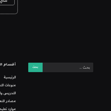
شاي 
أقسام ال
الرئيسية
منوعات التع
التدريس وال
مصادر التع
موارد تعليم