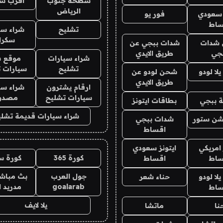
سطحة جنوب
اقرب س
الرياض
 سعودي
فور يو
ساط
تشليح
شراء سي
سكرا
شدات
شدات ببجي عن
جي
طريق الايدي
شراء سيارات
موقع ش
تشليح
سيارات 
ا لودو
شحن لودو عن
طريق الايدي
ارقام يشترون
شراء سي
سيارات تشليح
مصدو
 ببجي
بطاقات ايتونز
شراء سيارات قديمة تشلي
شن ستور
شدات ببجي
اقساط
 امريكي
ايتونز سعودي
كورة 365
كورة س
ساط
اقساط
جول العرب
بث مباشر
ا لودو
حناء شعر
goalarab
مدريد ا
ساط
يلا لايف
نا
ماتشا