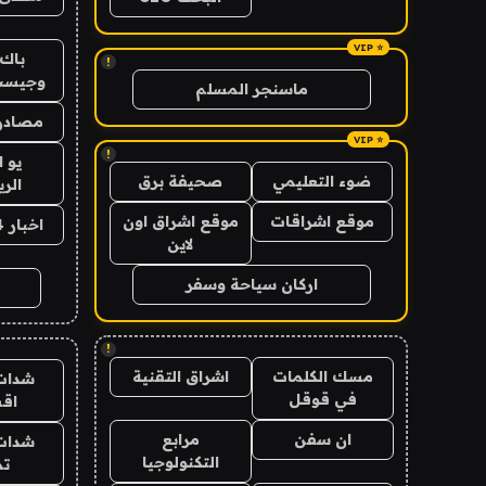
باك 
!
وجيست
ماسنجر المسلم
مصادر 
!
يو 
ضوء التعليمي
صحيفة برق
الر
موقع اشراقات
موقع اشراق اون
اخبار 24 ساعة
لاين
اركان سياحة وسفر
!
مسك الكلمات
اشراق التقنية
شدات
في قوقل
اق
ان سفن
مرابع
شدات
التكنولوجيا
تم