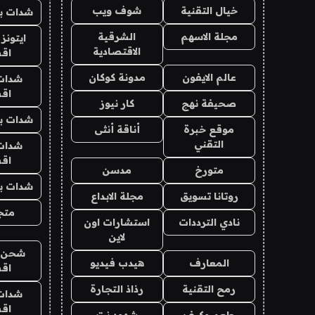
خيال التقنية
شوف ويب
شدات بب
مجلة الاسهم
الشرقية
ايتونز
الاقتصادية
اق
عالم الايفون
مدونة كوكان
شدات
اق
صحيفة نهج
كار نيوز
شدات بب
موقع خبرة
أناقة أنثى
التقني
شدات
اق
متورخ
مدسن
شدات بب
روتانا تسويق
مجلة الابداع
متجر 
نادي الترددات
استشارات اون
لاين
شحن يل
المعارف
هيدب فيديو
اق
رمح التقنية
رذاذ التجارة
شدات
اق
طعم وكيف
شهود نت