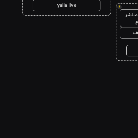
yalla live
!
مباشر
م
يف