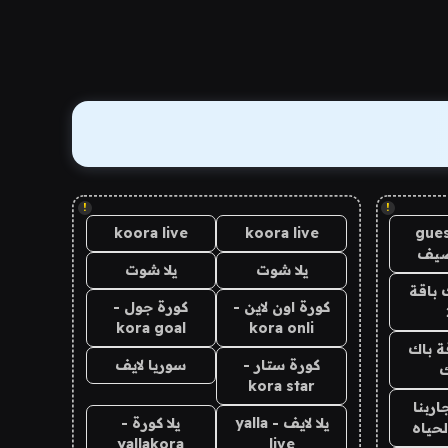
!
!
koora live
koora live
gues
ضيف
يلا شوت
يلا شوت
 باقة
كورة اون لاين -
كورة جول -
kora goal
kora onli
ة باك
كورة ستار -
سوريا لايف
ك
kora star
اربنا
يلا لايف - yalla
يلا كورة -
لحياه
yallakora
live