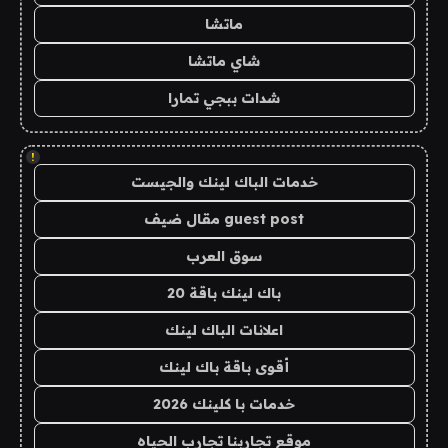
ماتشا
شاي ماتشا
شدات ببجي تمارا
!
خدمات الباك لينك والجيست
guest post مقال ضيف
سوق العرب
باك لينك باقة 20
اعلانات الباك لينك
أقوى باقة باك لينك
خدمات با كلينك 2026
موقع تجاربنا تجارب الحياه