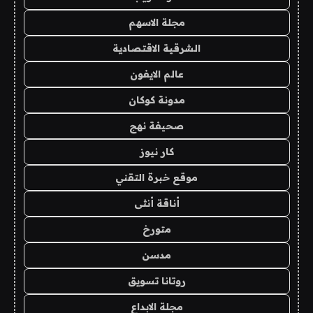
مجلة الاسهم
الشرقية الاقتصادية
عالم الايفون
مدونة كوكان
صحيفة نهج
كار نيوز
موقع خبرة التقني
أناقة أنثى
متورخ
مدسن
روتانا تسويق
مجلة الابداع