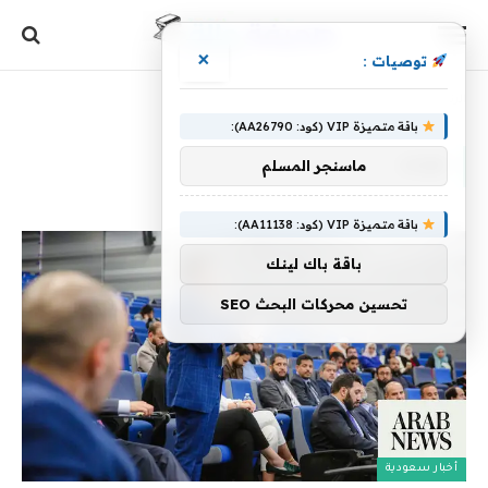
×
توصيات :
الرئيسية
»
موعد
باقة متميزة VIP (كود: AA26790):
موعد
ماسنجر المسلم
باقة متميزة VIP (كود: AA11138):
باقة باك لينك
تحسين محركات البحث SEO
أخبار سعودية