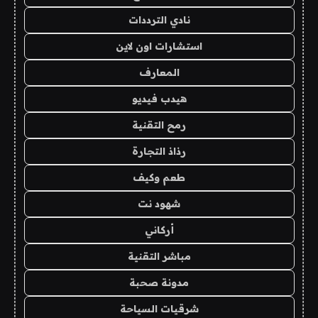
نادي الترددات
استشارات اون لاين
المعارف
هيدب فيديو
رمح التقنية
رذاذ التجارة
طعم وكيف
شهود نت
أركاني
مباشر التقنية
مدونة صحبة
شرقيات السياحة