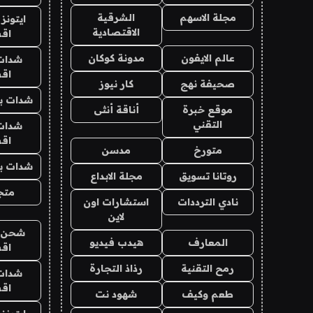
مجلة الاسهم
الشرقية
ايتونز
الاقتصادية
اق
عالم الايفون
مدونة كوكان
شدات
اق
صحيفة نهج
كار نيوز
شدات بب
موقع خبرة
أناقة أنثى
التقني
شدات
اق
متورخ
مدسن
شدات بب
روتانا تسويق
مجلة الابداع
متجر 
نادي الترددات
استشارات اون
لاين
شحن يل
المعارف
هيدب فيديو
اق
رمح التقنية
رذاذ التجارة
شدات
اق
طعم وكيف
شهود نت