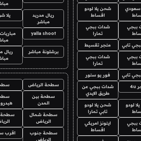
مباش
 سعودي
شحن يلا لودو
ساط
اقساط
ريال مدريد
يلا ش
مباشر
 ببجي
شدات ببجي
ساط
تمارا
yalla shoot
مباريات 
مباش
جي تابي
متجر تقسيط
برشلونة مباشر
ريال م
 ببجي
شدات ببجي
مباش
ساط
تمارا
جي تابي
فور يو ستور
سطحة الرياض
سطح
4u
شدات ببجي عن
طريق الايدي
سطحة بين
سطح
المدن
هيدرو
ا لودو
شحن يلا لودو
ساط
تابي تمارا
سطحة شمال
سطحة 
الرياض
الري
 ببجي
ايتونز امريكي
ساط
اقساط
سطحة جنوب
اقرب س
الرياض