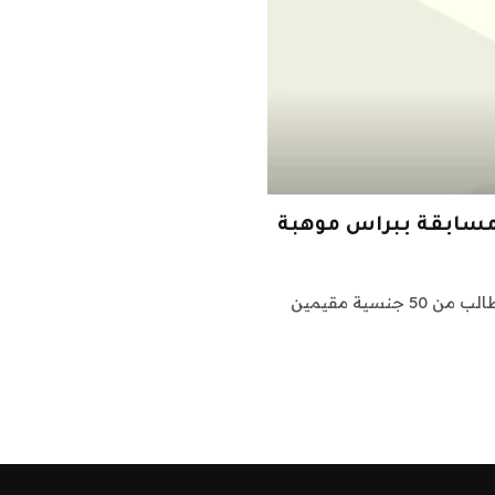
الأحد ، 2022-11-20 16:48 الرياض: شارك أكثر من 38000 طالب من 50 جنسية مقيمين