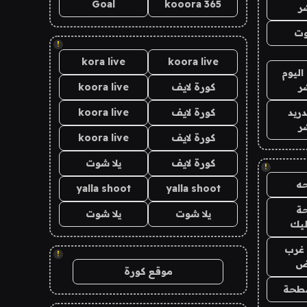
Goal
kooora 365
ر
وت
!
kora live
koora live
اليوم
ر
كورة لايف
koora live
دريد
كورة لايف
koora live
ر
كورة لايف
koora live
كورة لايف
يلا شوت
!
ه
yalla shoot
yalla shoot
ة
يلا شوت
يلا شوت
ليك
غرب
!
اض
موقع كورة
طحة