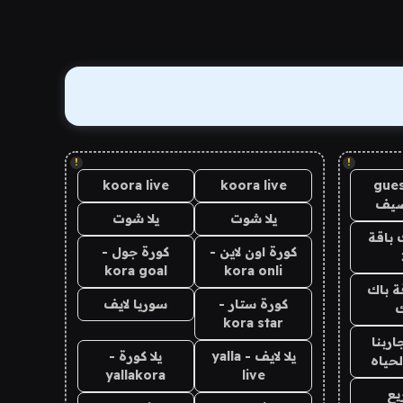
!
!
koora live
koora live
gues
ضيف
يلا شوت
يلا شوت
 باقة
كورة اون لاين -
كورة جول -
kora goal
kora onli
ة باك
كورة ستار -
سوريا لايف
ك
kora star
اربنا
يلا لايف - yalla
يلا كورة -
لحياه
yallakora
live
يع