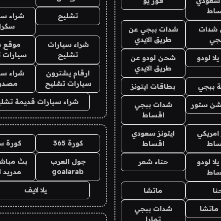
 سعودي
فور يو
ساط
تشليح
شراء سي
سكرا
شدات
شدات ببجي عن
جي
طريق الايدي
شراء سيارات
موقع ش
تشليح
سيارات 
ا لودو
شحن لودو عن
طريق الايدي
ارقام يشترون
شراء سي
سيارات تشليح
مصدو
 ببجي
بطاقات ايتونز
شراء سيارات قديمة تشلي
شن ستور
شدات ببجي
اقساط
 امريكي
ايتونز سعودي
كورة 365
كورة س
ساط
اقساط
جول العرب
بث مباشر
ا لودو
حناء شعر
goalarab
مدريد ا
ساط
يلا لايف
نا
ماتشا
ماتشا
شدات ببجي
تمارا