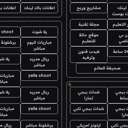
لينك
مشاريع وربح
اعلانات باك لينك
اعلانات ب
 بوست
التعليم
مجلة تقنية
يلا شوت
a shoot
ان بي
موقع حالة
ياضي
للتعليم
مباريات اليوم
برشلونة 
مباشر
هيدب فنون
وترفيه
ريال مدريد
يلا ش
مباشر
صحيفة العالم
yalla shoot
مباريات 
مباش
!
 ببجي
شدات ببجي
ريال مدريد
يلا ش
ساط
تمارا
مباشر
 ببجي
شدات ببجي تابي
yalla shoot
مباريات 
ارا
مباش
جي تابي
ايتونز امريكي
برشلونة مباشر
ريال م