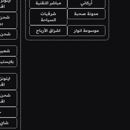
ايتونز
أركاني
مباشر التقنية
اق
مدونة صحبة
شرقيات
شحن 
السياحة
بب
موسوعة انوار
اشراق الأرباح
شحن يل
شعبية
بلايستي
ايتونز
اق
شحن يل
اق
ح
شاي 