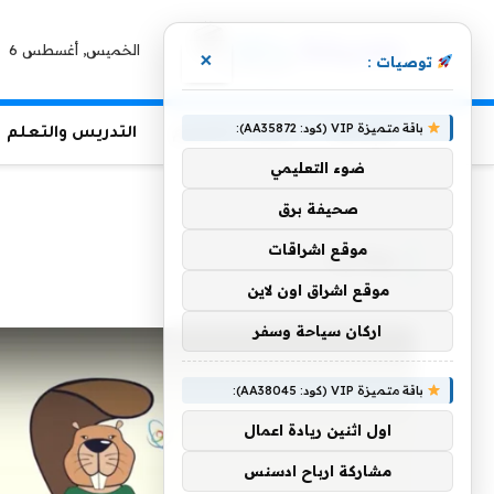
الخميس, أغسطس 6
×
توصيات :
باقة متميزة VIP (كود: AA35872):
الرئيسية
منوعات التعليم
التدريس والتعلم
ضوء التعليمي
الرئيسية
»
وطالبة
صحيفة برق
موقع اشراقات
وطالبة
موقع اشراق اون لاين
اركان سياحة وسفر
باقة متميزة VIP (كود: AA38045):
اول اثنين ريادة اعمال
مشاركة ارباح ادسنس