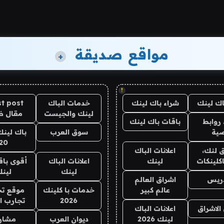
مواقع صديقة
+
!
اك لينك
شراء باك لينك
خدمات الباك
t post
لينك والجيست
مقال 
روابط
باقات باك لينك
ية
سوق العرب
باك لينك
20
 لنك،
اعلانات الباك
كلينكات
لينك
اعلانات الباك
أقوى باق
لينك
لين
دريس
اشراق العالم
عالم كبير
خدمات با كلينك
موقع تج
2026
تجارب ا
الاشراق
اعلانات الباك
لينك 2026
ديوان العرب
مشار