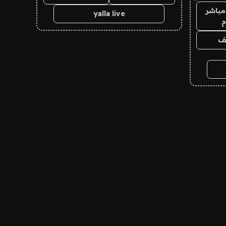
مباشر
yalla live
م
يف