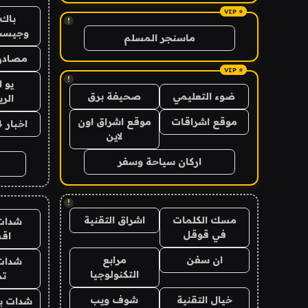
باك 
!
وجيست
ماسنجر المسلم
مصادر 
!
يو 
ضوء التعليمي
صحيفة برق
الر
موقع اشراقات
موقع اشراق اون
اخبار 24 ساعة
لاين
اركان سياحة وسفر
!
مسك الكلمات
اشراق التقنية
شدات
في قوقل
اق
ان سفن
مرابع
شدات
التكنولوجيا
تم
خيال التقنية
شوف ويب
شدات بب