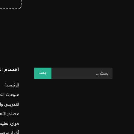
أقسام ال
الرئيسية
منوعات التع
التدريس وال
مصادر التع
موارد تعليم
أخبار سعود