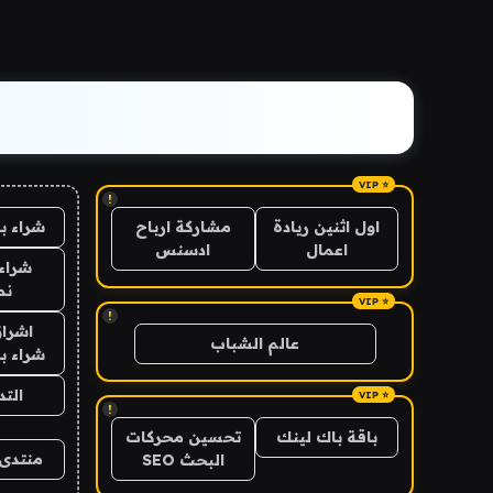
!
شراء ب
اول اثنين ريادة
مشاركة ارباح
اعمال
ادسنس
شراء 
نص
!
اشراق
عالم الشباب
شراء با
الت
!
باقة باك لينك
تحسين محركات
منتدى 
البحث SEO