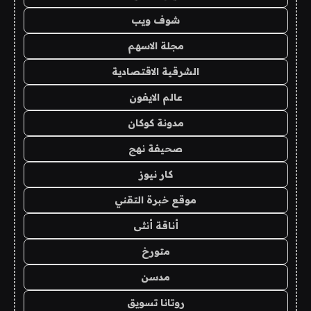
شوف ويب
مجلة الاسهم
الشرقية الاقتصادية
عالم الايفون
مدونة كوكان
صحيفة نهج
كار نيوز
موقع خبرة التقني
أناقة أنثى
متورخ
مدسن
روتانا تسويق