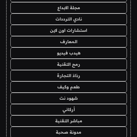
مجلة الابداع
نادي الترددات
استشارات اون لاين
المعارف
هيدب فيديو
رمح التقنية
رذاذ التجارة
طعم وكيف
شهود نت
أركاني
مباشر التقنية
مدونة صحبة