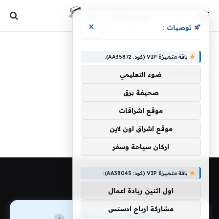
×
توصيات :
الرئيسية
»
ومكوناته
باقة متميزة VIP (كود: AA35872):
ومكوناته
ضوء التعليمي
صحيفة برق
موقع اشراقات
موقع اشراق اون لاين
اركان سياحة وسفر
باقة متميزة VIP (كود: AA38045):
اول اثنين ريادة اعمال
مشاركة ارباح ادسنس
مواقع صديقة