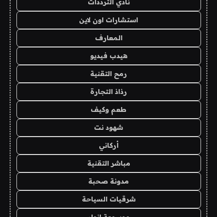
نادي الترددات
استشارات اون لاين
المعارف
هيدب فيديو
رمح التقنية
رذاذ التجارة
طعم وكيف
شهود نت
أركاني
مباشر التقنية
مدونة صحبة
شرقيات السياحة