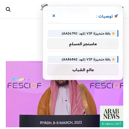
×
توصيات :
الرئيسية
»
يثري
باقة متميزة VIP (كود: AA26790):
يثري
ماسنجر المسلم
باقة متميزة VIP (كود: AA86842):
عالم الشباب
أخبار سعودية