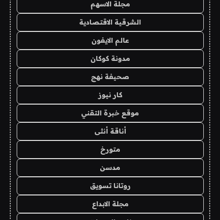
مجلة الاسهم
الشرقية الاقتصادية
عالم الايفون
مدونة كوكان
صحيفة نهج
كار نيوز
موقع خبرة التقني
أناقة أنثى
متورخ
مدسن
روتانا تسويق
مجلة الابداع