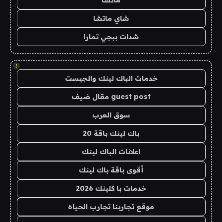
ماتشا
شاي ماتشا
شدات ببجي تمارا
!
خدمات الباك لينك والجيست
guest post مقال ضيف
سوق العرب
باك لينك باقة 20
اعلانات الباك لينك
أقوى باقة باك لينك
خدمات با كلينك 2026
موقع تجاربنا تجارب الحياه