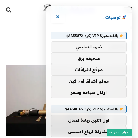
×
توصيات :
الرئيسية
»
يسعى
باقة متميزة VIP (كود: AA35872):
يسعى
ضوء التعليمي
صحيفة برق
موقع اشراقات
موقع اشراق اون لاين
اركان سياحة وسفر
باقة متميزة VIP (كود: AA38045):
اول اثنين ريادة اعمال
مشاركة ارباح ادسنس
أخبار سعودية