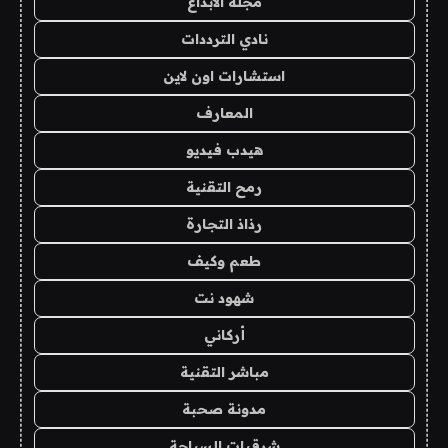
مجلة الابداع
نادي الترددات
استشارات اون لاين
المعارف
هيدب فيديو
رمح التقنية
رذاذ التجارة
طعم وكيف
شهود نت
أركاني
مباشر التقنية
مدونة صحبة
شرقيات السياحة