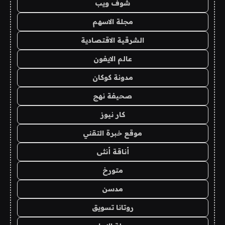
شوف ويب
مجلة الاسهم
الشرقية الاقتصادية
عالم الايفون
مدونة كوكان
صحيفة نهج
كار نيوز
موقع خبرة التقني
أناقة أنثى
متورخ
مدسن
روتانا تسويق