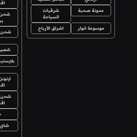
اق
مدونة صحبة
شرقيات
شحن 
السياحة
بب
موسوعة انوار
اشراق الأرباح
شحن يل
شعبية
بلايستي
ايتونز
اق
شحن يل
اق
ح
شاي 