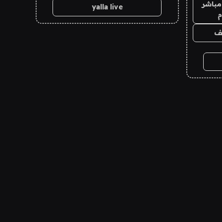
مباشر
yalla live
م
يف