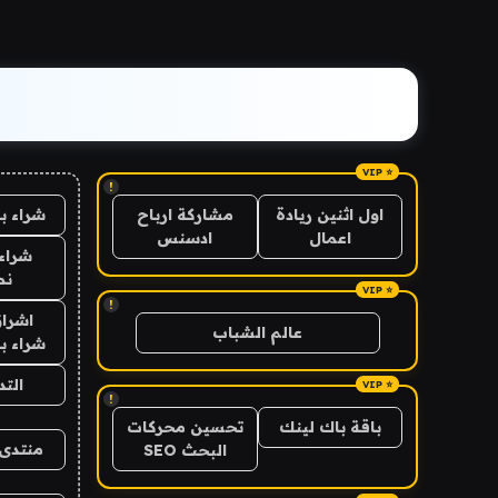
!
شراء ب
اول اثنين ريادة
مشاركة ارباح
اعمال
ادسنس
شراء 
نص
!
اشراق
عالم الشباب
شراء با
الت
!
باقة باك لينك
تحسين محركات
منتدى 
البحث SEO