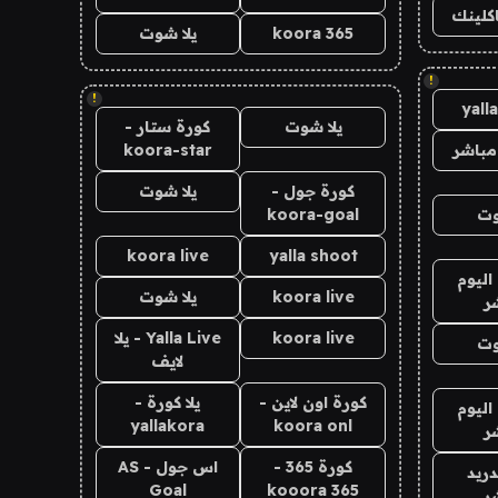
اكلينك
koora 365
يلا شوت
!
!
yall
يلا شوت
كورة ستار -
مباشر
koora-star
كورة جول -
يلا شوت
وت
koora-goal
koora live
yalla shoot
اليوم
koora live
يلا شوت
ر
koora live
Yalla Live - يلا
وت
لايف
كورة اون لاين -
يلا كورة -
اليوم
yallakora
koora onl
ر
كورة 365 -
اس جول - AS
دريد
Goal
kooora 365
ر