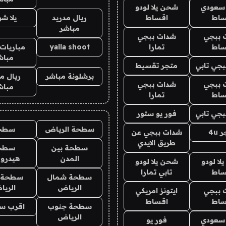
 سعودي
شحن يلا لودو
ساط
اقساط
ريال مدريد
يلا ش
مباشر
 ببجي
شدات ببجي
ساط
تمارا
yalla shoot
مباريات 
مباش
جي تابي
متجر تقسيط
برشلونة مباشر
ريال م
 ببجي
شدات ببجي
مباش
ساط
تمارا
جي تابي
فور يو ستور
سطحة الرياض
سطح
4u
شدات ببجي عن
طريق الايدي
سطحة بين
سطح
المدن
هيدرو
ا لودو
شحن يلا لودو
ساط
تابي تمارا
سطحة شمال
سطحة 
الرياض
الري
 ببجي
ايتونز امريكي
ساط
اقساط
سطحة جنوب
اقرب س
الرياض
 سعودي
فور يو