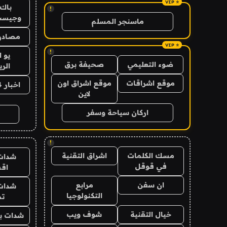
باك 
!
وجيست
ماسنجر المسلم
مصادر 
!
يو 
ضوء التعليمي
صحيفة برق
الر
موقع اشراقات
موقع اشراق اون
اخبار 24 ساعة
لاين
اركان سياحة وسفر
!
مسك الكلمات
اشراق التقنية
شدات
في قوقل
اق
ان سفن
مرابع
شدات
التكنولوجيا
تم
خيال التقنية
شوف ويب
شدات بب