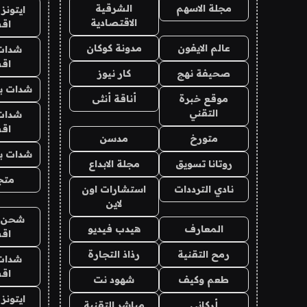
مجلة الاسهم
الشرقية
ايتونز
الاقتصادية
اق
عالم الايفون
مدونة كوكان
شدات
اق
صحيفة نهج
كار نيوز
شدات بب
موقع خبرة
أناقة أنثى
التقني
شدات
اق
متورخ
مدسن
شدات بب
روتانا تسويق
مجلة الابداع
متجر 
نادي الترددات
استشارات اون
لاين
شحن يل
المعارف
هيدب فيديو
اق
رمح التقنية
رذاذ التجارة
شدات
اق
طعم وكيف
شهود نت
ايتونز
أركاني
مباشر التقنية