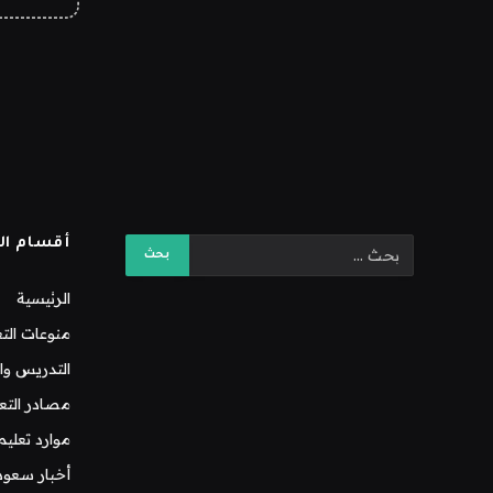
أقسام ال
الرئيسية
منوعات التع
التدريس وال
مصادر التع
موارد تعليم
أخبار سعود