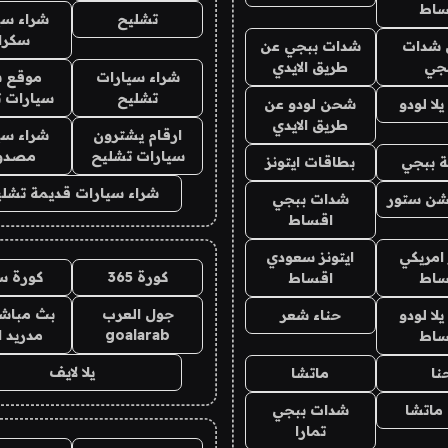
ساط
تشليح
شراء سي
سكرا
شدات
شدات ببجي عن
جي
طريق الايدي
شراء سيارات
موقع ش
تشليح
سيارات 
ا لودو
شحن لودو عن
طريق الايدي
ارقام يشترون
شراء سي
سيارات تشليح
مصدو
 ببجي
بطاقات ايتونز
شراء سيارات قديمة تشلي
شن ستور
شدات ببجي
اقساط
 امريكي
ايتونز سعودي
كورة 365
كورة س
ساط
اقساط
جول العرب
بث مباشر
ا لودو
حناء شعر
goalarab
مدريد ا
ساط
يلا لايف
نا
ماتشا
ماتشا
شدات ببجي
تمارا