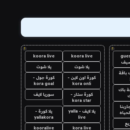
!
!
koora live
koora live
gues
ضيف
يلا شوت
يلا شوت
 باقة
كورة اون لاين -
كورة جول -
kora goal
kora onli
ة باك
كورة ستار -
سوريا لايف
ك
kora star
اربنا
يلا لايف - yalla
يلا كورة -
لحياه
yallakora
live
يع
kooralive
kora live