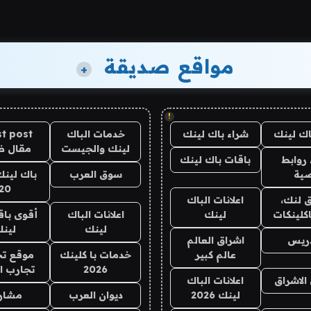
مواقع صديقة
+
!
اك لينك
شراء باك لينك
خدمات الباك
t post
لينك والجيست
مقال 
روابط
باقات باك لينك
ية
سوق العرب
باك لينك
20
 لنك،
اعلانات الباك
كلينكات
لينك
اعلانات الباك
أقوى باق
لينك
لين
دريس
اشراق العالم
عالم كبير
خدمات با كلينك
موقع تج
2026
تجارب ا
الاشراق
اعلانات الباك
لينك 2026
ديوان العرب
مشار