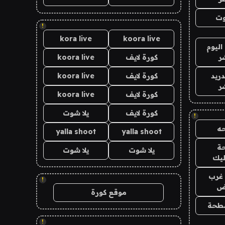
وت
!
kora live
koora live
اليوم
ر
كورة لايف
koora live
دريد
كورة لايف
koora live
ر
كورة لايف
koora live
كورة لايف
يلا شوت
!
ه
yalla shoot
yalla shoot
ة
يلا شوت
يلا شوت
ليك
غرب
!
اض
موقع كورة
طحة
!