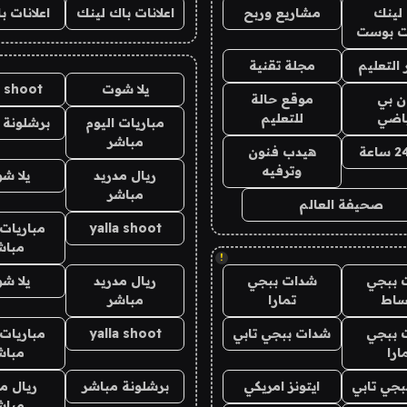
لينك
مشاريع وربح
اعلانات باك لينك
اعلانات ب
 بوست
التعليم
مجلة تقنية
يلا شوت
a shoot
ان بي
موقع حالة
ياضي
للتعليم
مباريات اليوم
برشلونة 
مباشر
هيدب فنون
وترفيه
ريال مدريد
يلا ش
مباشر
صحيفة العالم
yalla shoot
مباريات 
مباش
!
 ببجي
شدات ببجي
ريال مدريد
يلا ش
ساط
تمارا
مباشر
 ببجي
شدات ببجي تابي
yalla shoot
مباريات 
ارا
مباش
جي تابي
ايتونز امريكي
برشلونة مباشر
ريال م
مباش