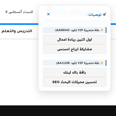
السبت, أغسطس 8
×
توصيات :
باقة متميزة VIP (كود: AA38045):
الرئيسية
منوعات التعليم
التدريس والتعلم
اول اثنين ريادة اعمال
الرئيسية
»
Bienalsur
مشاركة ارباح ادسنس
BIENALSUR
باقة متميزة VIP (كود: AA11138):
باقة باك لينك
تحسين محركات البحث SEO