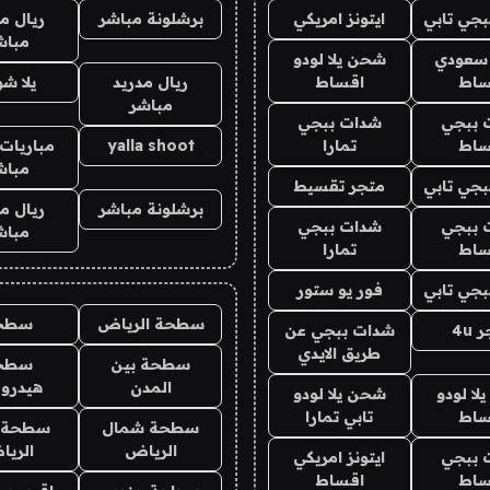
جي تابي
ايتونز امريكي
برشلونة مباشر
ريال م
مباش
 سعودي
شحن يلا لودو
ساط
اقساط
ريال مدريد
يلا ش
مباشر
 ببجي
شدات ببجي
ساط
تمارا
yalla shoot
مباريات 
مباش
جي تابي
متجر تقسيط
برشلونة مباشر
ريال م
 ببجي
شدات ببجي
مباش
ساط
تمارا
جي تابي
فور يو ستور
سطحة الرياض
سطح
4u
شدات ببجي عن
طريق الايدي
سطحة بين
سطح
المدن
هيدرو
ا لودو
شحن يلا لودو
ساط
تابي تمارا
سطحة شمال
سطحة 
الرياض
الري
 ببجي
ايتونز امريكي
ساط
اقساط