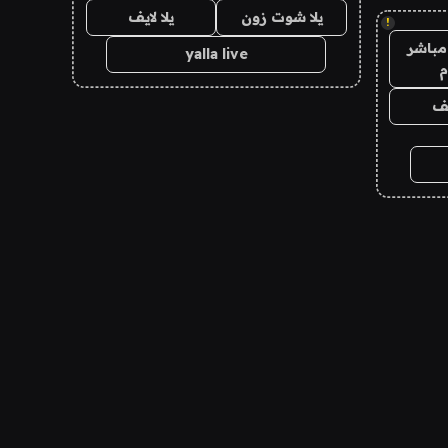
يلا شوت زون
يلا لايف
!
مباشر
yalla live
م
يف