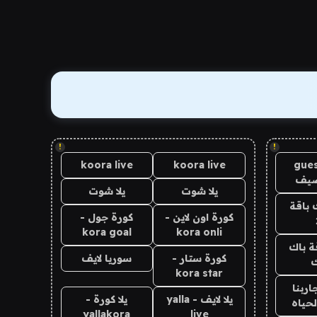
!
!
koora live
koora live
gues
ضيف
يلا شوت
يلا شوت
 باقة
كورة اون لاين -
كورة جول -
kora goal
kora onli
ة باك
كورة ستار -
سوريا لايف
ك
kora star
اربنا
يلا لايف - yalla
يلا كورة -
لحياه
yallakora
live