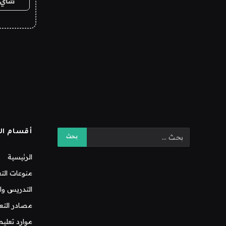
شاي 
أقسام ال
الرئيسية
منوعات التع
التدريس وال
مصادر التع
موارد تعليم