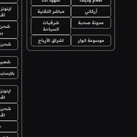
ايتونز
أركاني
مباشر التقنية
اق
مدونة صحبة
شرقيات
شحن 
السياحة
بب
موسوعة انوار
اشراق الأرباح
شحن يل
شعبية
بلايستي
ايتونز
اق
شحن يل
اق
ح