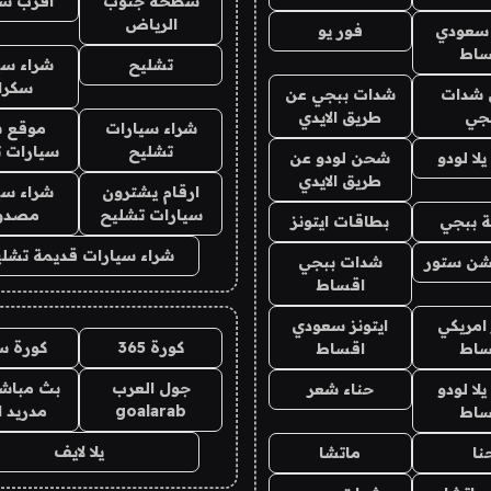
سطحة جنوب
اقرب س
الرياض
 سعودي
فور يو
ساط
تشليح
شراء سي
سكرا
شدات
شدات ببجي عن
جي
طريق الايدي
شراء سيارات
موقع ش
تشليح
سيارات 
ا لودو
شحن لودو عن
طريق الايدي
ارقام يشترون
شراء سي
سيارات تشليح
مصدو
 ببجي
بطاقات ايتونز
شراء سيارات قديمة تشلي
شن ستور
شدات ببجي
اقساط
 امريكي
ايتونز سعودي
كورة 365
كورة س
ساط
اقساط
جول العرب
بث مباشر
ا لودو
حناء شعر
goalarab
مدريد ا
ساط
يلا لايف
نا
ماتشا