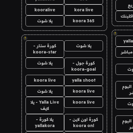
يع
kooralive
kora live
اكلينك
koora 365
يلا شوت
!
!
yall
يلا شوت
كورة ستار -
مباشر
koora-star
كورة جول -
يلا شوت
وت
koora-goal
koora live
yalla shoot
اليوم
koora live
يلا شوت
ر
koora live
Yalla Live - يلا
وت
لايف
كورة اون لاين -
يلا كورة -
اليوم
yallakora
koora onl
ر