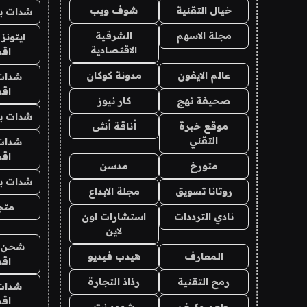
خيال التقنية
شوف ويب
شدات بب
مجلة الاسهم
الشرقية
ايتونز
الاقتصادية
اق
عالم الايفون
مدونة كوكان
شدات
اق
صحيفة نهج
كار نيوز
شدات بب
موقع خبرة
أناقة أنثى
التقني
شدات
اق
متورخ
مدسن
شدات بب
روتانا تسويق
مجلة الابداع
متجر 
نادي الترددات
استشارات اون
لاين
شحن يل
المعارف
هيدب فيديو
اق
رمح التقنية
رذاذ التجارة
شدات
اق
طعم وكيف
شهود نت