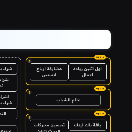
!
شراء ب
اول اثنين ريادة
مشاركة ارباح
اعمال
ادسنس
شراء 
نص
!
اشراق
عالم الشباب
شراء با
الت
!
باقة باك لينك
تحسين محركات
منتدى 
البحث SEO