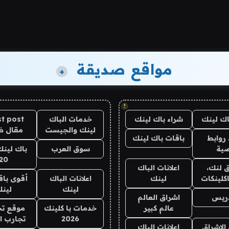
مواقع صديقة
+
!
اك لينك
شراء باك لينك
خدمات الباك
t post
لينك والجيست
مقال 
روابط
باقات باك لينك
ية
سوق العرب
باك لينك
20
 لنك،
اعلانات الباك
كلينكات
لينك
اعلانات الباك
أقوى باق
لينك
لين
دريس
اشراق العالم
عالم كبير
خدمات با كلينك
موقع تج
2026
تجارب ا
الاشراق
اعلانات الباك