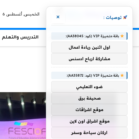
الخميس, أغسطس 6
×
توصيات :
باقة متميزة VIP (كود: AA38045):
الرئيسية
منوعات التعليم
التدريس والتعلم
اول اثنين ريادة اعمال
الرئيسية
»
FESCIOF2023
مشاركة ارباح ادسنس
FESCIOF2023
باقة متميزة VIP (كود: AA35872):
ضوء التعليمي
صحيفة برق
موقع اشراقات
موقع اشراق اون لاين
اركان سياحة وسفر