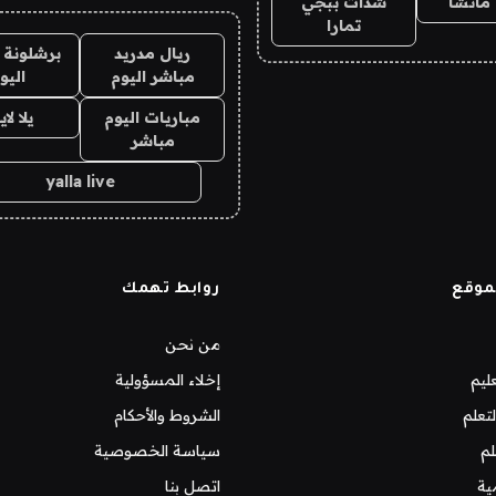
ماتشا
شدات ببجي
تمارا
ريال مدريد
برشلونة 
مباشر اليوم
اليو
مباريات اليوم
يلا لا
مباشر
yalla live
موقع
روابط تهمك
من نحن
ليم
إخلاء المسؤولية
تعلم
الشروط والأحكام
لم
سياسة الخصوصية
ية
اتصل بنا