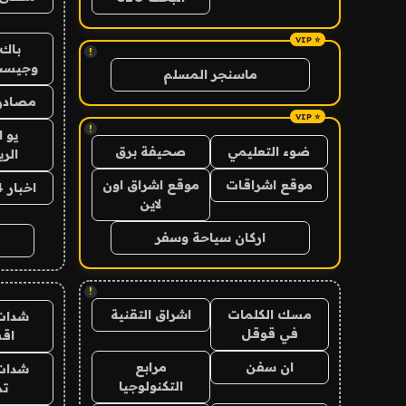
باك 
!
وجيست
ماسنجر المسلم
مصادر 
!
يو 
ضوء التعليمي
صحيفة برق
الر
موقع اشراقات
موقع اشراق اون
اخبار 24 ساعة
لاين
اركان سياحة وسفر
!
مسك الكلمات
اشراق التقنية
شدات
في قوقل
اق
ان سفن
مرابع
شدات
التكنولوجيا
تم