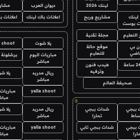
لينك 2026
ديوان العرب
مشار
لينك
مشاريع وربح
اعلانات باك لينك
اعلانات ب
 بوست
التعليم
مجلة تقنية
يلا شوت
a shoot
ان بي
موقع حالة
ياضي
للتعليم
مباريات اليوم
برشلونة 
مباشر
هيدب فنون
وترفيه
ريال مدريد
يلا ش
مباشر
صحيفة العالم
yalla shoot
مباريات 
مباش
!
 ببجي
شدات ببجي
ريال مدريد
يلا ش
ساط
تمارا
مباشر
 ببجي
شدات ببجي تابي
yalla shoot
مباريات 
ارا
مباش