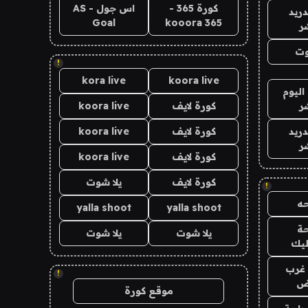
كورة 365 -
اس جول - AS
دريد
Goal
kooora 365
ر
وت
!
kora live
koora live
اليوم
ر
كورة لايف
koora live
دريد
كورة لايف
koora live
ر
كورة لايف
koora live
كورة لايف
يلا شوت
!
ه
yalla shoot
yalla shoot
ة
يلا شوت
يلا شوت
ليك
غرب
!
اض
موقع كورة