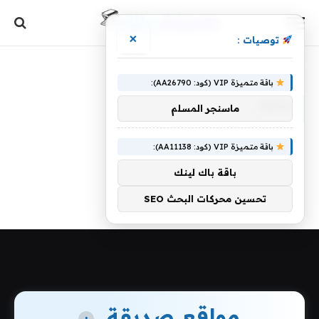
×
توصيات :
الرئيسية
»
mass
باقة متميزة VIP (كود: AA26790):
MASS
ماسنجر المسلم
باقة متميزة VIP (كود: AA11138):
باقة باك لينك
تحسين محركات البحث SEO
مواقع صديقة