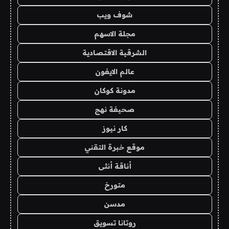
شوف ويب
مجلة الاسهم
الشرقية الاقتصادية
عالم الايفون
مدونة كوكان
صحيفة نهج
كار نيوز
موقع خبرة التقني
أناقة أنثى
متورخ
مدسن
روتانا تسويق