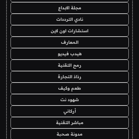
مجلة الابداع
نادي الترددات
استشارات اون لاين
المعارف
هيدب فيديو
رمح التقنية
رذاذ التجارة
طعم وكيف
شهود نت
أركاني
مباشر التقنية
مدونة صحبة