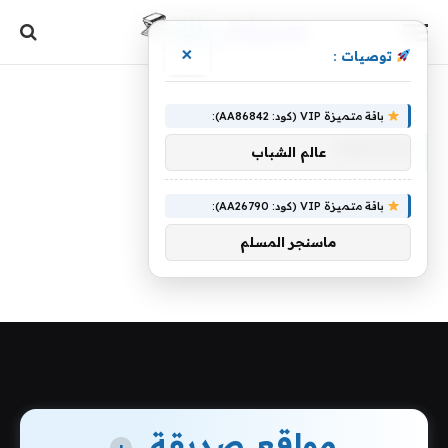
×
توصيات :
الرئيسية
»
Process
باقة متميزة VIP (كود: AA86842):
PROCESS
عالم الشباب
باقة متميزة VIP (كود: AA26790):
ماسنجر المسلم
مواقع صديقة