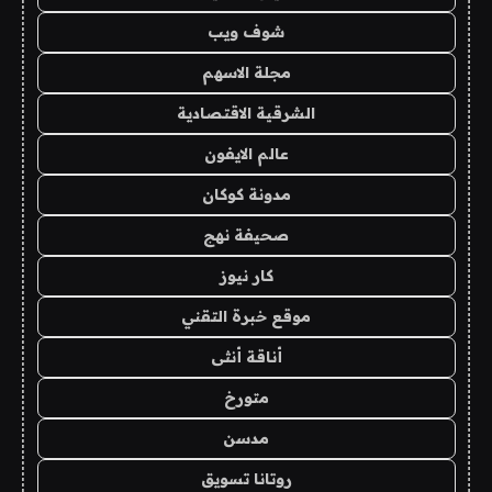
شوف ويب
مجلة الاسهم
الشرقية الاقتصادية
عالم الايفون
مدونة كوكان
صحيفة نهج
كار نيوز
موقع خبرة التقني
أناقة أنثى
متورخ
مدسن
روتانا تسويق