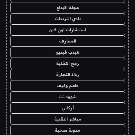
مجلة الابداع
نادي الترددات
استشارات اون لاين
المعارف
هيدب فيديو
رمح التقنية
رذاذ التجارة
طعم وكيف
شهود نت
أركاني
مباشر التقنية
مدونة صحبة