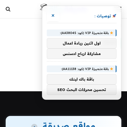
×
توصيات :
الرئيسية
»
Saud
باقة متميزة VIP (كود: AA38045):
SAUD
اول اثنين ريادة اعمال
مشاركة ارباح ادسنس
باقة متميزة VIP (كود: AA11138):
باقة باك لينك
تحسين محركات البحث SEO
مواقع صديقة