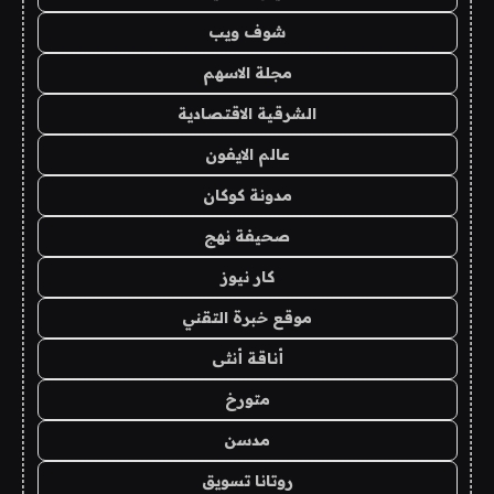
شوف ويب
مجلة الاسهم
الشرقية الاقتصادية
عالم الايفون
مدونة كوكان
صحيفة نهج
كار نيوز
موقع خبرة التقني
أناقة أنثى
متورخ
مدسن
روتانا تسويق