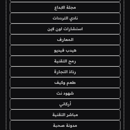
مجلة الابداع
نادي الترددات
استشارات اون لاين
المعارف
هيدب فيديو
رمح التقنية
رذاذ التجارة
طعم وكيف
شهود نت
أركاني
مباشر التقنية
مدونة صحبة