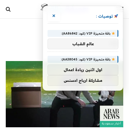
×
توصيات :
الرئيسية
»
أوك
باقة متميزة VIP (كود: AA86842):
أوك
عالم الشباب
باقة متميزة VIP (كود: AA38045):
اول اثنين ريادة اعمال
مشاركة ارباح ادسنس
أخبار سعودية