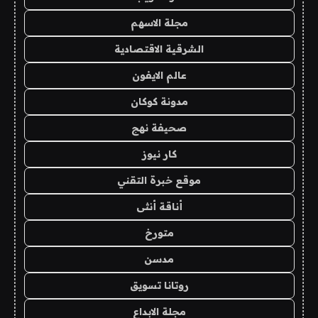
مجلة الاسهم
الشرقية الاقتصادية
عالم الايفون
مدونة كوكان
صحيفة نهج
كار نيوز
موقع خبرة التقني
أناقة أنثى
متورخ
مدسن
روتانا تسويق
مجلة الابداع