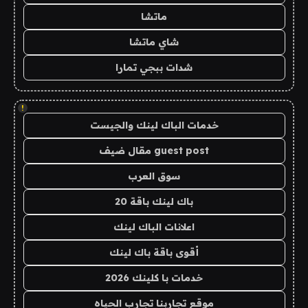
ماتشا
شاي ماتشا
شدات ببجي تمارا
!
خدمات الباك لينك والجيست
guest post مقال ضيف
سوق العرب
باك لينك باقة 20
اعلانات الباك لينك
أقوى باقة باك لينك
خدمات با كلينك 2026
موقع تجاربنا تجارب الحياه