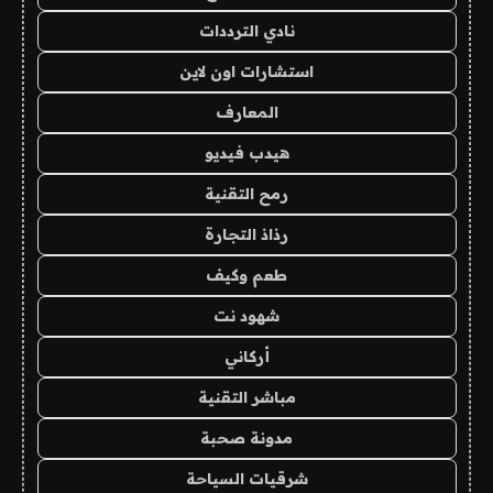
نادي الترددات
استشارات اون لاين
المعارف
هيدب فيديو
رمح التقنية
رذاذ التجارة
طعم وكيف
شهود نت
أركاني
مباشر التقنية
مدونة صحبة
شرقيات السياحة