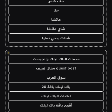
حناء شعر
حنا
ماتشا
شاي ماتشا
شدات ببجي تمارا
!
خدمات الباك لينك والجيست
guest post مقال ضيف
سوق العرب
باك لينك باقة 20
اعلانات الباك لينك
أقوى باقة باك لينك