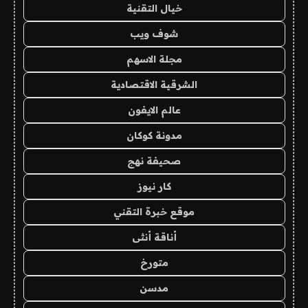
خيال التقنية
شوف ويب
مجلة الاسهم
الشرقية الاقتصادية
عالم الايفون
مدونة كوكان
صحيفة نهج
كار نيوز
موقع خبرة التقني
أناقة أنثى
متورخ
مدسن