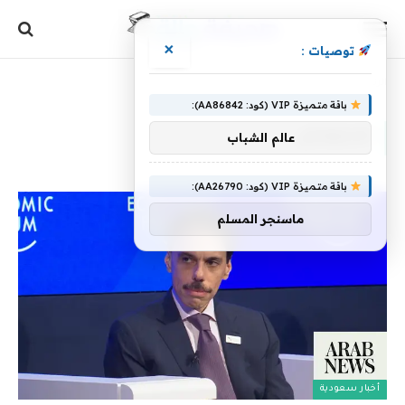
×
توصيات :
الرئيسية
»
الانتعاش
باقة متميزة VIP (كود: AA86842):
الانتعاش
عالم الشباب
باقة متميزة VIP (كود: AA26790):
ماسنجر المسلم
أخبار سعودية