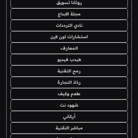
روتانا تسويق
مجلة الابداع
نادي الترددات
استشارات اون لاين
المعارف
هيدب فيديو
رمح التقنية
رذاذ التجارة
طعم وكيف
شهود نت
أركاني
مباشر التقنية