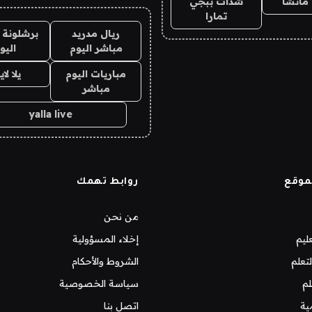
ماتشا
شدات ببجي
تمارا
ريال مدريد
برشلونة 
مباشر اليوم
اليو
مباريات اليوم
يلا لا
مباشر
yalla live
موقع
روابط تهمك
من نحن
ليم
إخلاء المسؤولية
تعلم
الشروط والأحكام
لم
سياسة الخصوصية
ية
اتصل بنا