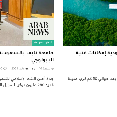
أخبار سعودية
دية إمكانات غنية
جامعة نايف بالسعودية و
البيولوجي
بواسطة
16 مايو، 2023
eshrag
0
الرياض: يقع في المياه الفيروزية النقية للبحر الأحمر ، على بعد حوالي 50 كم غرب مدينة
جدة: أعلن البنك الإسلامي للتنم
قدره 280 مليون دولار للتمويل المبتكر للتعليم…