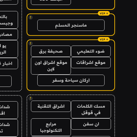
باك 
!
وجيست
ماسنجر المسلم
مصادر 
!
يو 
ضوء التعليمي
صحيفة برق
الر
موقع اشراقات
موقع اشراق اون
اخبار 24 ساعة
لاين
اركان سياحة وسفر
!
مسك الكلمات
اشراق التقنية
شدات
في قوقل
اق
ان سفن
مرابع
شدات
التكنولوجيا
تم