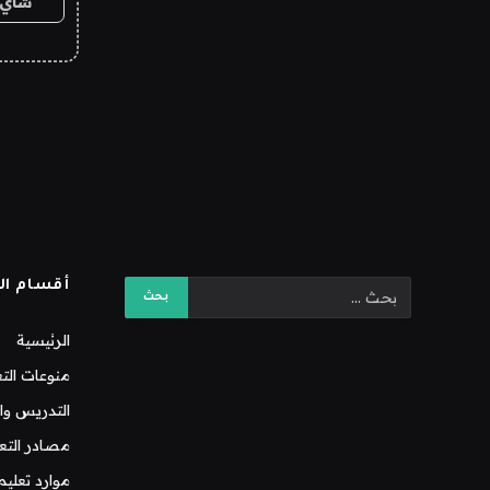
شاي 
أقسام ال
الرئيسية
منوعات التع
التدريس وال
مصادر التع
موارد تعليم