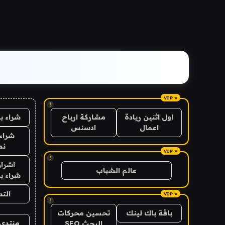
!
شراء ب
اول اثنين ريادة
مشاركة ارباح
اعمال
ادسنس
شراء 
نص
!
اشراق
عالم الشباب
شراء با
الت
!
باقة باك لينك
تحسين محركات
منتدى 
البحث SEO