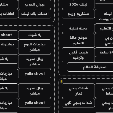
لينك 2026
ديوان العرب
مشار
لينك
مشاريع وربح
اعلانات باك لينك
اعلانات ب
 بوست
التعليم
مجلة تقنية
يلا شوت
a shoot
ان بي
موقع حالة
ياضي
للتعليم
مباريات اليوم
برشلونة 
مباشر
هيدب فنون
وترفيه
ريال مدريد
يلا ش
مباشر
صحيفة العالم
yalla shoot
مباريات 
مباش
!
 ببجي
شدات ببجي
ريال مدريد
يلا ش
ساط
تمارا
مباشر
 ببجي
شدات ببجي تابي
yalla shoot
مباريات 
ارا
مباش