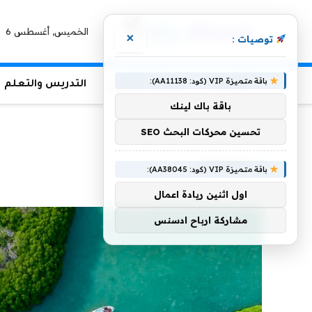
الخميس, أغسطس 6
×
توصيات :
باقة متميزة VIP (كود: AA11138):
الرئيسية
منوعات التعليم
التدريس والتعلم
باقة باك لينك
الرئيسية
»
البيولوجي
تحسين محركات البحث SEO
البيولوجي
باقة متميزة VIP (كود: AA38045):
اول اثنين ريادة اعمال
مشاركة ارباح ادسنس