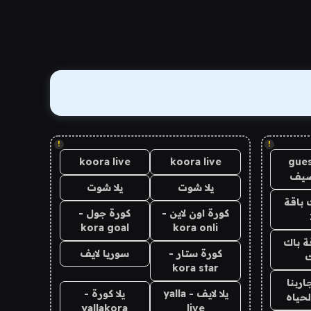
!
!
koora live
koora live
gues
ضيف
يلا شوت
يلا شوت
 باقة
كورة اون لاين -
كورة جول -
kora goal
kora onli
ة باك
كورة ستار -
سوريا لايف
ك
kora star
اربنا
يلا لايف - yalla
يلا كورة -
لحياه
yallakora
live