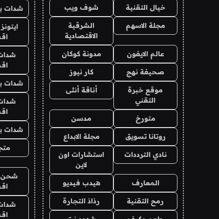
خيال التقنية
شوف ويب
شدات بب
مجلة الاسهم
الشرقية
ايتونز
الاقتصادية
اق
عالم الايفون
مدونة كوكان
شدات
اق
صحيفة نهج
كار نيوز
شدات بب
موقع خبرة
أناقة أنثى
التقني
شدات
اق
متورخ
مدسن
شدات بب
روتانا تسويق
مجلة الابداع
متجر 
نادي الترددات
استشارات اون
لاين
شحن يل
المعارف
هيدب فيديو
اق
رمح التقنية
رذاذ التجارة
شدات
اق
طعم وكيف
شهود نت