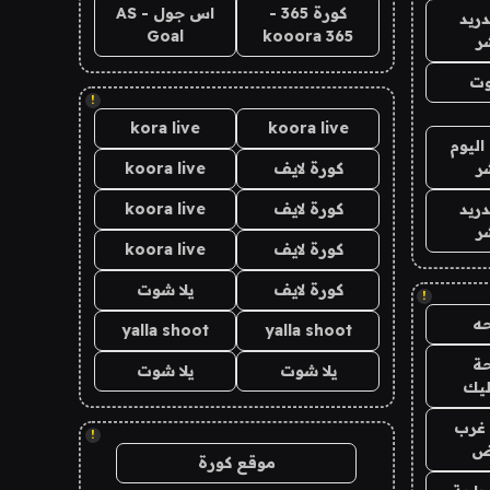
كورة 365 -
اس جول - AS
دريد
Goal
kooora 365
ر
وت
!
kora live
koora live
اليوم
ر
كورة لايف
koora live
دريد
كورة لايف
koora live
ر
كورة لايف
koora live
كورة لايف
يلا شوت
!
ه
yalla shoot
yalla shoot
ة
يلا شوت
يلا شوت
ليك
غرب
!
اض
موقع كورة