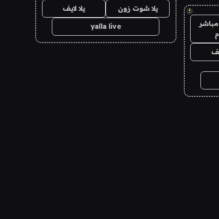
يلا شوت زون
يلا لايف
!
مباشر
yalla live
م
يف