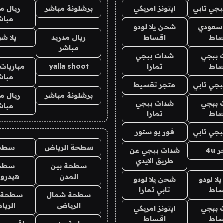
جي تابي
ايتونز امريكي
برشلونة مباشر
ريال م
مباش
 سعودي
شحن يلا لودو
ساط
اقساط
ريال مدريد
يلا ش
مباشر
 ببجي
شدات ببجي
ساط
تمارا
yalla shoot
مباريات 
مباش
جي تابي
متجر تقسيط
برشلونة مباشر
ريال م
 ببجي
شدات ببجي
مباش
ساط
تمارا
جي تابي
فور يو ستور
سطحة الرياض
سطح
4u
شدات ببجي عن
طريق الايدي
سطحة بين
سطح
المدن
هيدرو
ا لودو
شحن يلا لودو
ساط
تابي تمارا
سطحة شمال
سطحة 
الرياض
الري
 ببجي
ايتونز امريكي
ساط
اقساط