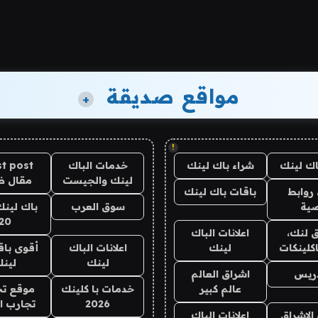
مواقع صديقة
+
!
اك لينك
شراء باك لينك
خدمات الباك
t post
لينك والجيست
مقال 
روابط
باقات باك لينك
ية
سوق العرب
باك لينك
20
 لنك،
اعلانات الباك
كلينكات
لينك
اعلانات الباك
أقوى باق
لينك
لين
دريس
اشراق العالم
عالم كبير
خدمات با كلينك
موقع تج
2026
تجارب ا
الاشراق
اعلانات الباك