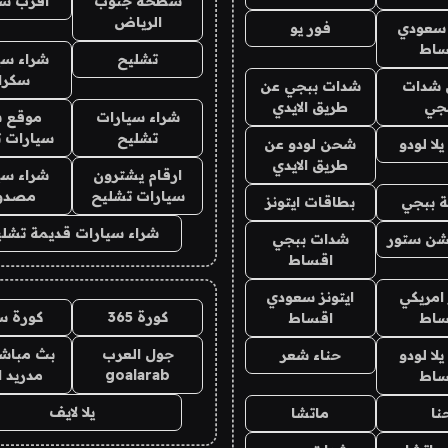
سطحة جنوب
اقرب س
الرياض
 سعودي
فور يو
ساط
تشليح
شراء سي
سكرا
شدات
شدات ببجي عن
جي
طريق الايدي
شراء سيارات
موقع ش
تشليح
سيارات 
ا لودو
شحن لودو عن
طريق الايدي
ارقام يشترون
شراء سي
سيارات تشليح
مصدو
 ببجي
بطاقات ايتونز
شراء سيارات قديمة تشلي
شن ستور
شدات ببجي
اقساط
 امريكي
ايتونز سعودي
كورة 365
كورة س
ساط
اقساط
جول العرب
بث مباشر
ا لودو
حناء شعر
goalarab
مدريد ا
ساط
يلا لايف
نا
ماتشا