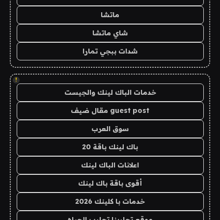
ماتشا
شاي ماتشا
شدات ببجي تمارا
!
خدمات الباك لينك والجيست
guest post مقال ضيف
سوق العرب
باك لينك باقة 20
اعلانات الباك لينك
أقوى باقة باك لينك
خدمات با كلينك 2026
موقع تجاربنا تجارب الحياه