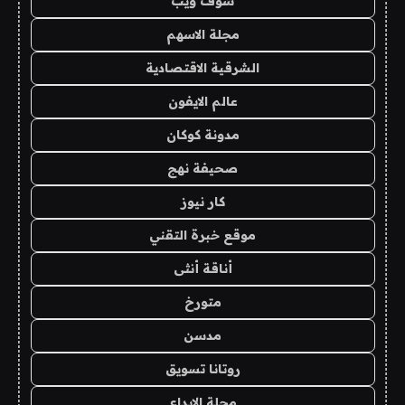
شوف ويب
مجلة الاسهم
الشرقية الاقتصادية
عالم الايفون
مدونة كوكان
صحيفة نهج
كار نيوز
موقع خبرة التقني
أناقة أنثى
متورخ
مدسن
روتانا تسويق
مجلة الابداع