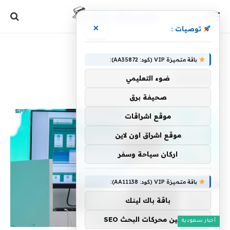
×
توصيات :
الرئيسية
»
التبرعات
باقة متميزة VIP (كود: AA35872):
التبرعات
ضوء التعليمي
صحيفة برق
موقع اشراقات
موقع اشراق اون لاين
اركان سياحة وسفر
باقة متميزة VIP (كود: AA11138):
باقة باك لينك
تحسين محركات البحث SEO
أخبار سعودية