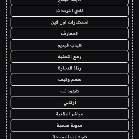
نادي الترددات
استشارات اون لاين
المعارف
هيدب فيديو
رمح التقنية
رذاذ التجارة
طعم وكيف
شهود نت
أركاني
مباشر التقنية
مدونة صحبة
شرقيات السياحة