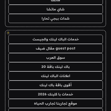
ماتشا
شاي ماتشا
شدات ببجي تمارا
!
خدمات الباك لينك والجيست
guest post مقال ضيف
سوق العرب
باك لينك باقة 20
اعلانات الباك لينك
أقوى باقة باك لينك
خدمات با كلينك 2026
موقع تجاربنا تجارب الحياه