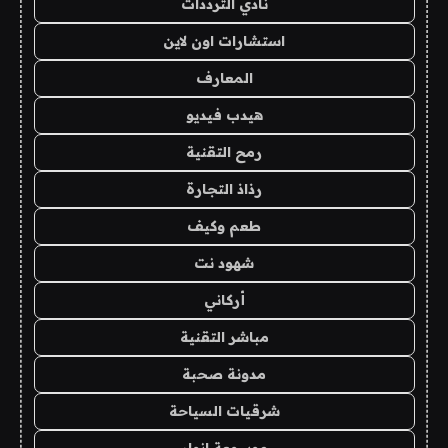
نادي الترددات
استشارات اون لاين
المعارف
هيدب فيديو
رمح التقنية
رذاذ التجارة
طعم وكيف
شهود نت
أركاني
مباشر التقنية
مدونة صحبة
شرقيات السياحة