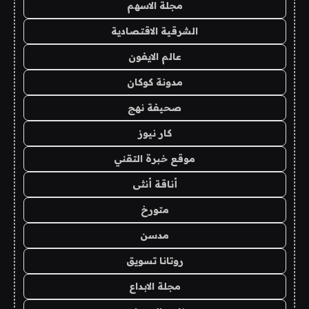
مجلة الاسهم
الشرقية الاقتصادية
عالم الايفون
مدونة كوكان
صحيفة نهج
كار نيوز
موقع خبرة التقني
أناقة أنثى
متورخ
مدسن
روتانا تسويق
مجلة الابداع