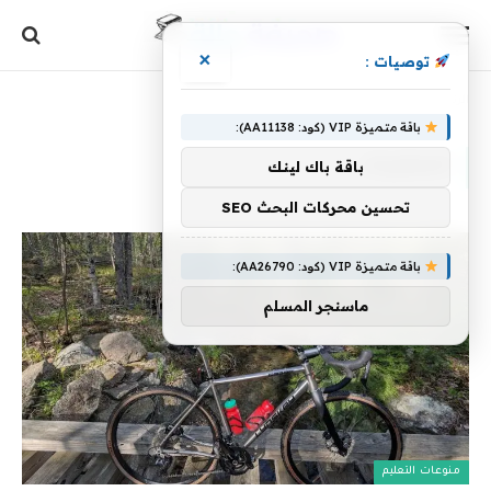
×
توصيات :
الرئيسية
»
الحشرات
باقة متميزة VIP (كود: AA11138):
الحشرات
باقة باك لينك
تحسين محركات البحث SEO
باقة متميزة VIP (كود: AA26790):
ماسنجر المسلم
منوعات التعليم