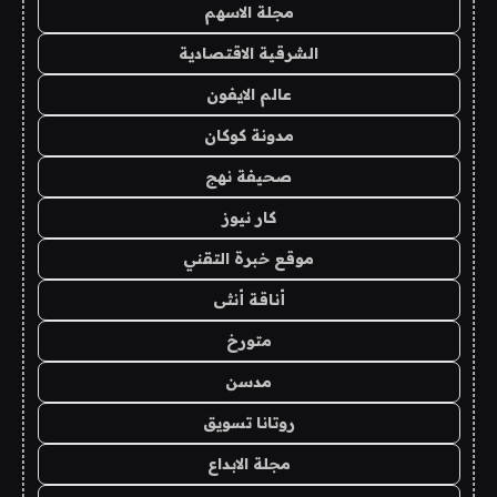
مجلة الاسهم
الشرقية الاقتصادية
عالم الايفون
مدونة كوكان
صحيفة نهج
كار نيوز
موقع خبرة التقني
أناقة أنثى
متورخ
مدسن
روتانا تسويق
مجلة الابداع