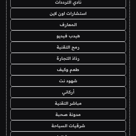
نادي الترددات
استشارات اون لاين
المعارف
هيدب فيديو
رمح التقنية
رذاذ التجارة
طعم وكيف
شهود نت
أركاني
مباشر التقنية
مدونة صحبة
شرقيات السياحة