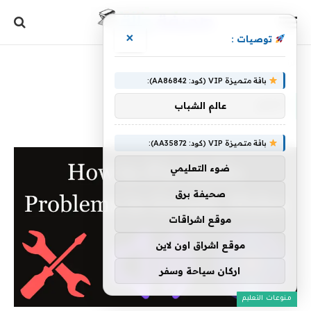
×
توصيات :
الرئيسية
»
الحل
باقة متميزة VIP (كود: AA86842):
الحل
عالم الشباب
باقة متميزة VIP (كود: AA35872):
ضوء التعليمي
صحيفة برق
موقع اشراقات
موقع اشراق اون لاين
اركان سياحة وسفر
منوعات التعليم