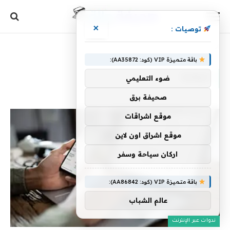
×
توصيات :
الرئيسية
»
الرقابة
باقة متميزة VIP (كود: AA35872):
الرقابة
ضوء التعليمي
صحيفة برق
موقع اشراقات
موقع اشراق اون لاين
اركان سياحة وسفر
باقة متميزة VIP (كود: AA86842):
عالم الشباب
ندوات عبر الإنترنت