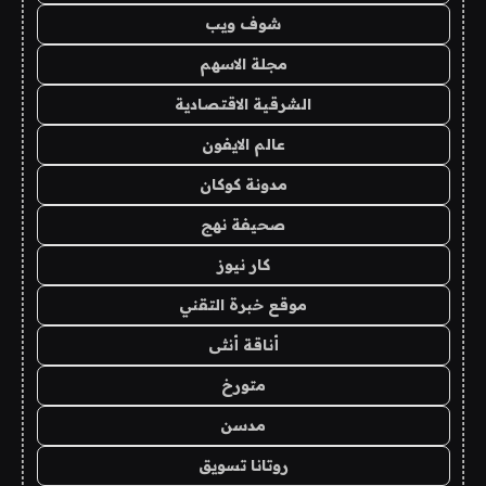
شوف ويب
مجلة الاسهم
الشرقية الاقتصادية
عالم الايفون
مدونة كوكان
صحيفة نهج
كار نيوز
موقع خبرة التقني
أناقة أنثى
متورخ
مدسن
روتانا تسويق