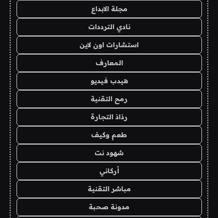
مجلة الابداع
نادي الترددات
استشارات اون لاين
المعارف
هيدب فيديو
رمح التقنية
رذاذ التجارة
طعم وكيف
شهود نت
أركاني
مباشر التقنية
مدونة صحبة