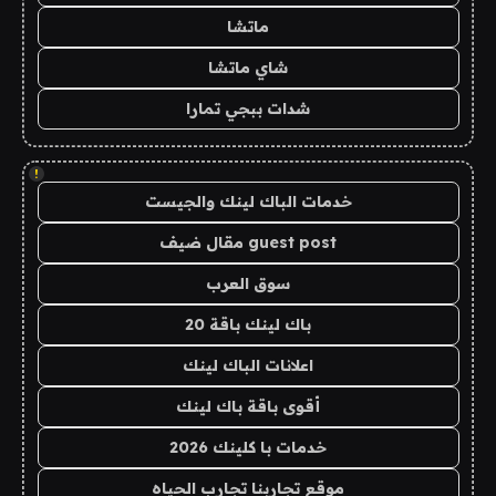
ماتشا
شاي ماتشا
شدات ببجي تمارا
!
خدمات الباك لينك والجيست
guest post مقال ضيف
سوق العرب
باك لينك باقة 20
اعلانات الباك لينك
أقوى باقة باك لينك
خدمات با كلينك 2026
موقع تجاربنا تجارب الحياه