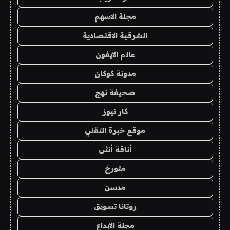
مجلة الاسهم
الشرقية الاقتصادية
عالم الايفون
مدونة كوكان
صحيفة نهج
كار نيوز
موقع خبرة التقني
أناقة أنثى
متورخ
مدسن
روتانا تسويق
مجلة الابداع