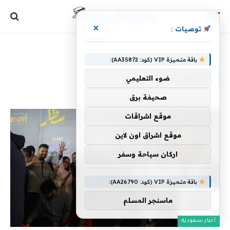
×
توصيات :
الرئيسية
»
الكوميديا
باقة متميزة VIP (كود: AA35872):
الكوميديا
ضوء التعليمي
صحيفة برق
موقع اشراقات
موقع اشراق اون لاين
اركان سياحة وسفر
باقة متميزة VIP (كود: AA26790):
ماسنجر المسلم
أخبار سعودية