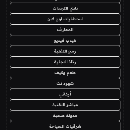
نادي الترددات
استشارات اون لاين
المعارف
هيدب فيديو
رمح التقنية
رذاذ التجارة
طعم وكيف
شهود نت
أركاني
مباشر التقنية
مدونة صحبة
شرقيات السياحة