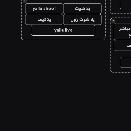
!
يلا شوت
yalla shoot
يلا شوت زون
يلا لايف
!
مباشر
yalla live
م
يف