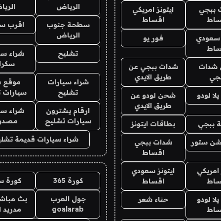
الرياض
الري
 ببجي
ايتونز امريكي
ساط
اقساط
سطحة جنوب
اقرب س
الرياض
 سعودي
فور يو
ساط
تشليح
شراء سي
سكرا
شدات
شدات ببجي عن
جي
طريق الايدي
شراء سيارات
موقع ش
تشليح
سيارات 
ا لودو
شحن لودو عن
طريق الايدي
ارقام يشترون
شراء سي
سيارات تشليح
مصدو
 ببجي
بطاقات ايتونز
شراء سيارات قديمة تشلي
شن ستور
شدات ببجي
اقساط
 امريكي
ايتونز سعودي
كورة 365
كورة س
ساط
اقساط
جول العرب
بث مباشر
ا لودو
حناء شعر
goalarab
مدريد ا
ساط