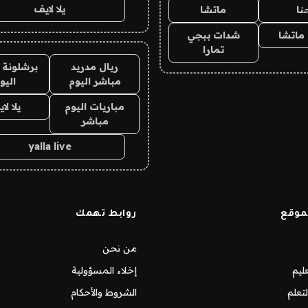
يلا لايف
نا
ماتشا
ماتشا
شدات ببجي
تمارا
ريال مدريد
برشلونة 
مباشر اليوم
اليو
مباريات اليوم
يلا لا
مباشر
yalla live
موقع
روابط تهمك
من نحن
ليم
إخلاء المسؤولية
تعلم
الشروط والأحكام