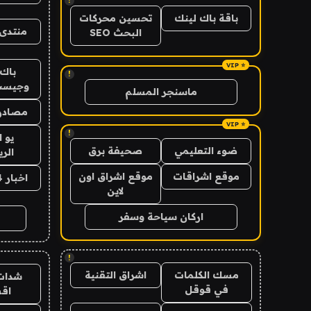
!
باقة باك لينك
تحسين محركات
منتدى 
البحث SEO
باك 
!
وجيست
ماسنجر المسلم
مصادر 
!
يو 
ضوء التعليمي
صحيفة برق
الر
موقع اشراقات
موقع اشراق اون
اخبار 24 ساعة
لاين
اركان سياحة وسفر
!
مسك الكلمات
اشراق التقنية
شدات
في قوقل
اق