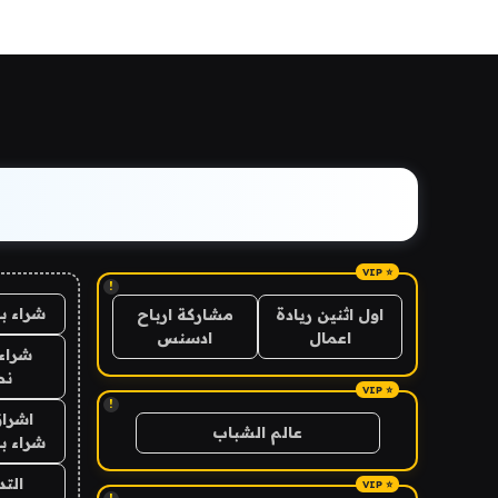
!
شراء ب
اول اثنين ريادة
مشاركة ارباح
اعمال
ادسنس
شراء 
نص
!
اشراق
عالم الشباب
شراء با
الت