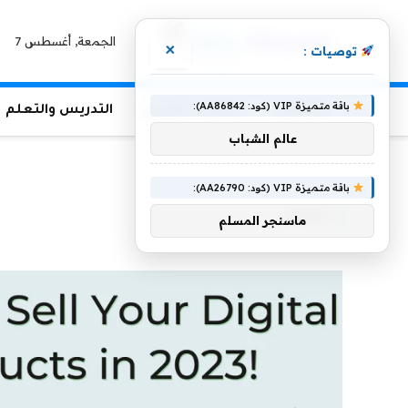
الجمعة, أغسطس 7
×
توصيات :
باقة متميزة VIP (كود: AA86842):
الرئيسية
منوعات التعليم
التدريس والتعلم
عالم الشباب
الرئيسية
»
المال
باقة متميزة VIP (كود: AA26790):
المال
ماسنجر المسلم