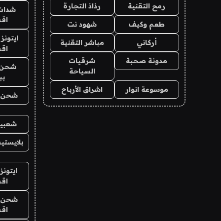
رمح التقنية
رذاذ التجارة
شدات
اق
طعم وكيف
شهود نت
ايتونز
أركاني
مباشر التقنية
اق
مدونة صحبة
شرقيات
شحن 
السياحة
بب
موسوعة انوار
اشراق الأرباح
شحن يل
شعبية
بلايستي
ايتونز
اق
شحن يل
اق