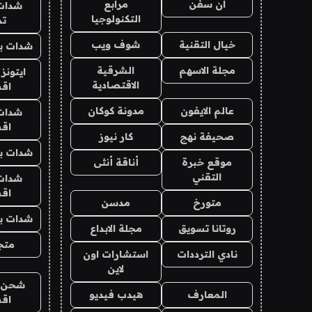
ان سفن
مرابع
شدات
التكنولوجيا
تم
خيال التقنية
شوف ويب
شدات بب
مجلة الاسهم
الشرقية
ايتونز
الاقتصادية
اق
عالم الايفون
مدونة كوكان
شدات
اق
صحيفة نهج
كار نيوز
شدات بب
موقع خبرة
أناقة أنثى
التقني
شدات
اق
متورخ
مدسن
شدات بب
روتانا تسويق
مجلة الابداع
متجر 
نادي الترددات
استشارات اون
لاين
شحن يل
المعارف
هيدب فيديو
اق