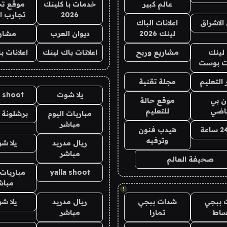
عالم كبير
خدمات با كلينك
موقع تج
2026
تجارب ا
الاشراق
اعلانات الباك
لينك 2026
ديوان العرب
مشار
لينك
مشاريع وربح
اعلانات باك لينك
اعلانات ب
 بوست
التعليم
مجلة تقنية
يلا شوت
a shoot
ان بي
موقع حالة
ياضي
للتعليم
مباريات اليوم
برشلونة 
مباشر
هيدب فنون
وترفيه
ريال مدريد
يلا ش
مباشر
صحيفة العالم
yalla shoot
مباريات 
مباش
!
 ببجي
شدات ببجي
ريال مدريد
يلا ش
ساط
تمارا
مباشر