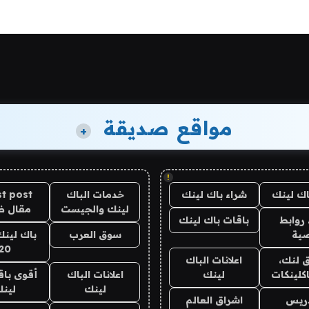
مواقع صديقة
+
!
اك لينك
شراء باك لينك
خدمات الباك
t post
لينك والجيست
مقال 
روابط
باقات باك لينك
ية
سوق العرب
باك لينك
20
 لنك،
اعلانات الباك
كلينكات
لينك
اعلانات الباك
أقوى باق
لينك
لين
دريس
اشراق العالم