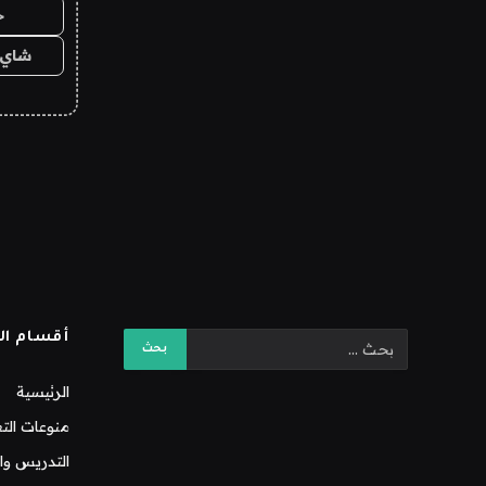
ح
شاي 
أقسام ال
الرئيسية
منوعات التع
التدريس وال