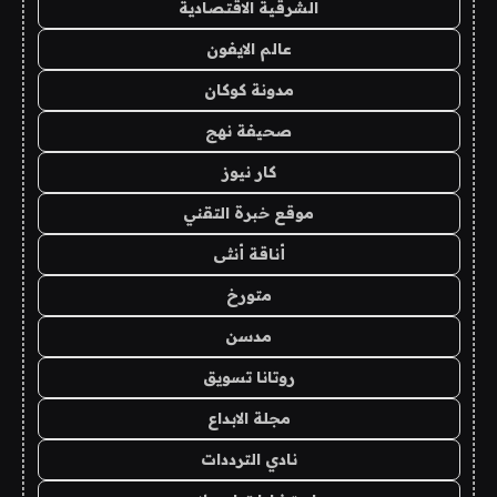
الشرقية الاقتصادية
عالم الايفون
مدونة كوكان
صحيفة نهج
كار نيوز
موقع خبرة التقني
أناقة أنثى
متورخ
مدسن
روتانا تسويق
مجلة الابداع
نادي الترددات