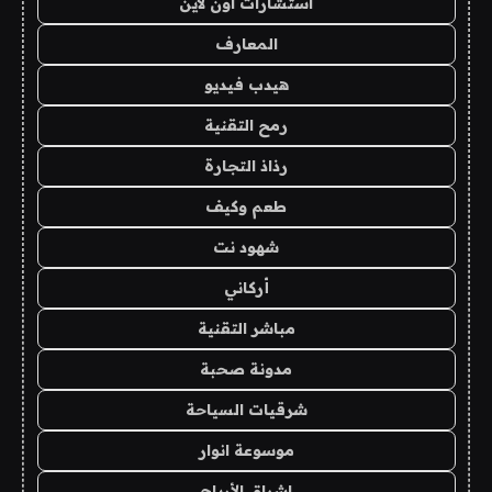
استشارات اون لاين
المعارف
هيدب فيديو
رمح التقنية
رذاذ التجارة
طعم وكيف
شهود نت
أركاني
مباشر التقنية
مدونة صحبة
شرقيات السياحة
موسوعة انوار
اشراق الأرباح