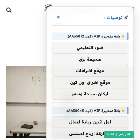
×
توصيات :
الرئيسية
»
المعلمين
باقة متميزة VIP (كود: AA35872):
المعلمين
ضوء التعليمي
صحيفة برق
موقع اشراقات
موقع اشراق اون لاين
اركان سياحة وسفر
باقة متميزة VIP (كود: AA38045):
اول اثنين ريادة اعمال
مشاركة ارباح ادسنس
التدريس والتعلم