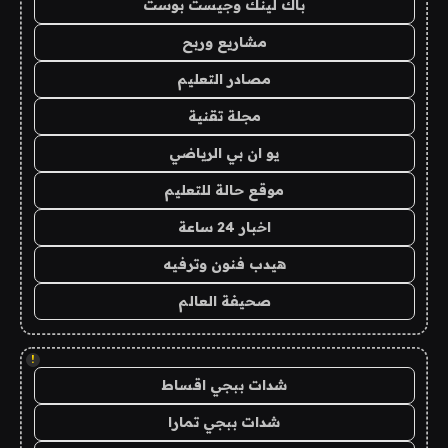
باك لينك وجيست بوست
مشاريع وربح
مصادر التعليم
مجلة تقنية
يو ان بي الرياضي
موقع حالة للتعليم
اخبار 24 ساعة
هيدب فنون وترفيه
صحيفة العالم
!
شدات ببجي اقساط
شدات ببجي تمارا