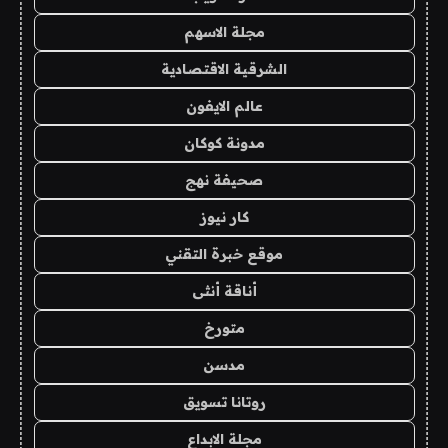
مجلة الاسهم
الشرقية الاقتصادية
عالم الايفون
مدونة كوكان
صحيفة نهج
كار نيوز
موقع خبرة التقني
أناقة أنثى
متورخ
مدسن
روتانا تسويق
مجلة الابداع