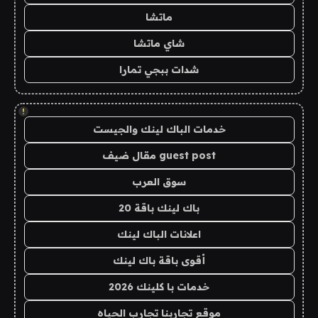
ماتشا
شاي ماتشا
شدات ببجي تمارا
!
خدمات الباك لينك والجيست
guest post مقال ضيف
سوق العرب
باك لينك باقة 20
اعلانات الباك لينك
أقوى باقة باك لينك
خدمات با كلينك 2026
موقع تجاربنا تجارب الحياه