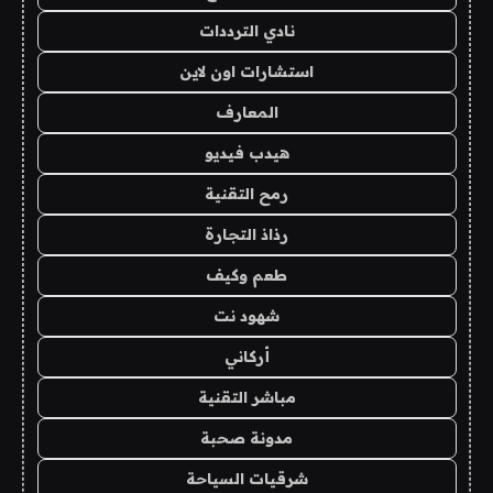
نادي الترددات
استشارات اون لاين
المعارف
هيدب فيديو
رمح التقنية
رذاذ التجارة
طعم وكيف
شهود نت
أركاني
مباشر التقنية
مدونة صحبة
شرقيات السياحة