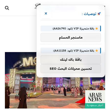
×
توصيات :
الرئيسية
»
المفضل
باقة متميزة VIP (كود: AA26790):
المفضل
ماسنجر المسلم
باقة متميزة VIP (كود: AA11138):
باقة باك لينك
تحسين محركات البحث SEO
أخبار سعودية