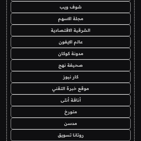
شوف ويب
مجلة الاسهم
الشرقية الاقتصادية
عالم الايفون
مدونة كوكان
صحيفة نهج
كار نيوز
موقع خبرة التقني
أناقة أنثى
متورخ
مدسن
روتانا تسويق