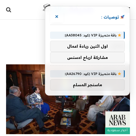
×
توصيات :
الرئيسية
»
بفتح
باقة متميزة VIP (كود: AA38045):
بفتح
اول اثنين ريادة اعمال
مشاركة ارباح ادسنس
باقة متميزة VIP (كود: AA26790):
ماسنجر المسلم
أخبار سعودية