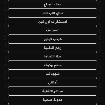
مجلة الابداع
نادي الترددات
استشارات اون لاين
المعارف
هيدب فيديو
رمح التقنية
رذاذ التجارة
طعم وكيف
شهود نت
أركاني
مباشر التقنية
مدونة صحبة