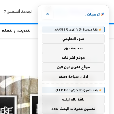
الجمعة, أغسطس 7
×
توصيات :
باقة متميزة VIP (كود: AA35872):
الرئيسية
منوعات التعليم
التدريس والتعلم
ضوء التعليمي
الرئيسية
»
بناتي
صحيفة برق
موقع اشراقات
بناتي
موقع اشراق اون لاين
اركان سياحة وسفر
باقة متميزة VIP (كود: AA11138):
باقة باك لينك
تحسين محركات البحث SEO