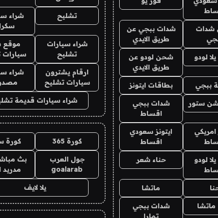
 سعودي
فور يو
ساط
تشليح
شراء سي
سكرا
شدات
شدات ببجي عن
جي
طريق الايدي
شراء سيارات
موقع ش
تشليح
سيارات 
ا لودو
شحن لودو عن
طريق الايدي
ارقام يشترون
شراء سي
سيارات تشليح
مصدو
 ببجي
بطاقات ايتونز
شراء سيارات قديمة تشلي
شن ستور
شدات ببجي
اقساط
 امريكي
ايتونز سعودي
كورة 365
كورة س
ساط
اقساط
جول العرب
بث مباشر
ا لودو
حناء شعر
goalarab
مدريد ا
ساط
يلا لايف
نا
ماتشا
ماتشا
شدات ببجي
تمارا