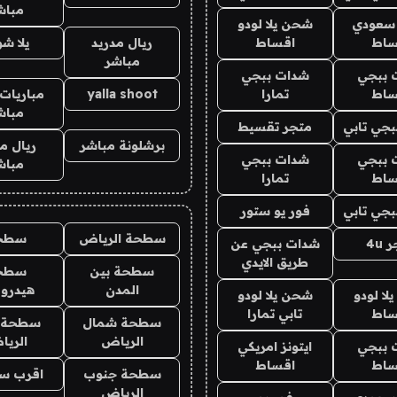
مباش
 سعودي
شحن يلا لودو
ساط
اقساط
ريال مدريد
يلا ش
مباشر
 ببجي
شدات ببجي
ساط
تمارا
yalla shoot
مباريات 
مباش
جي تابي
متجر تقسيط
برشلونة مباشر
ريال م
 ببجي
شدات ببجي
مباش
ساط
تمارا
جي تابي
فور يو ستور
سطحة الرياض
سطح
4u
شدات ببجي عن
طريق الايدي
سطحة بين
سطح
المدن
هيدرو
ا لودو
شحن يلا لودو
ساط
تابي تمارا
سطحة شمال
سطحة 
الرياض
الري
 ببجي
ايتونز امريكي
ساط
اقساط
سطحة جنوب
اقرب س
الرياض