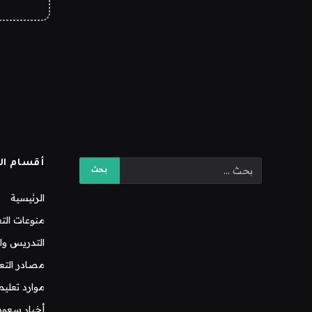
أقسام ال
الرئيسية
منوعات التع
التدريس وال
مصادر التع
موارد تعليم
أخبار سعود