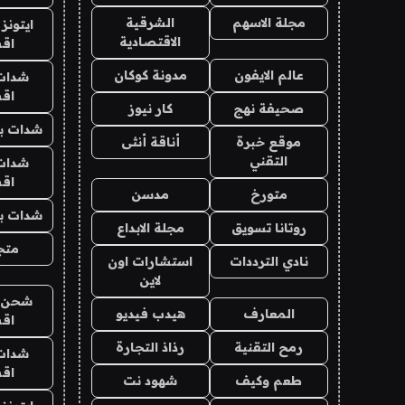
مجلة الاسهم
الشرقية
ايتونز
الاقتصادية
اق
عالم الايفون
مدونة كوكان
شدات
اق
صحيفة نهج
كار نيوز
شدات بب
موقع خبرة
أناقة أنثى
التقني
شدات
اق
متورخ
مدسن
شدات بب
روتانا تسويق
مجلة الابداع
متجر 
نادي الترددات
استشارات اون
لاين
شحن يل
المعارف
هيدب فيديو
اق
رمح التقنية
رذاذ التجارة
شدات
اق
طعم وكيف
شهود نت