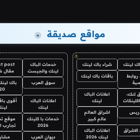
مواقع صديقة
+
!
اك لينك
شراء باك لينك
خدمات الباك
t post
لينك والجيست
مقال 
روابط
باقات باك لينك
ية
سوق العرب
باك لينك
20
 لنك،
اعلانات الباك
كلينكات
لينك
اعلانات الباك
أقوى باق
لينك
لين
دريس
اشراق العالم
عالم كبير
خدمات با كلينك
موقع تج
2026
تجارب ا
الاشراق
اعلانات الباك
لينك 2026
ديوان العرب
مشار