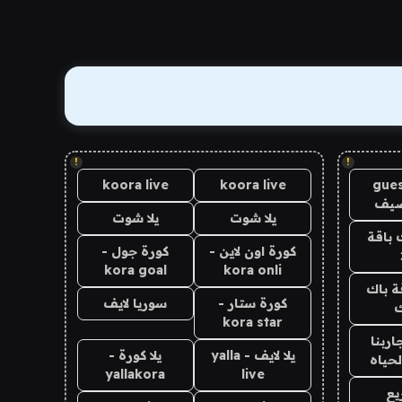
!
!
koora live
koora live
gues
ضيف
يلا شوت
يلا شوت
 باقة
كورة اون لاين -
كورة جول -
kora goal
kora onli
ة باك
كورة ستار -
سوريا لايف
ك
kora star
اربنا
يلا لايف - yalla
يلا كورة -
لحياه
yallakora
live
يع