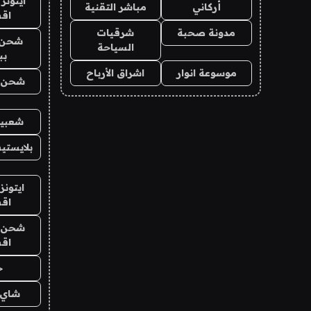
ايتونز
أركاني
مباشر التقنية
اق
مدونة صحبة
شرقيات
شحن 
السياحة
بب
موسوعة انوار
اشراق الأرباح
شحن يل
شعبية
بلايستي
ايتونز
اق
شحن يل
اق
ح
شاي 