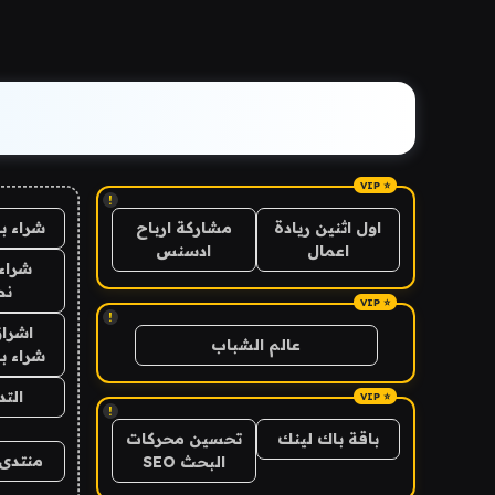
!
شراء ب
اول اثنين ريادة
مشاركة ارباح
اعمال
ادسنس
شراء 
نص
!
اشراق
عالم الشباب
شراء با
الت
!
باقة باك لينك
تحسين محركات
منتدى 
البحث SEO