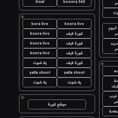
Goal
kooora 365
ر
وت
!
kora live
koora live
اليوم
ر
كورة لايف
koora live
دريد
كورة لايف
koora live
ر
كورة لايف
koora live
كورة لايف
يلا شوت
!
ه
yalla shoot
yalla shoot
ة
يلا شوت
يلا شوت
ليك
غرب
!
اض
موقع كورة
طحة