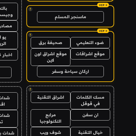
باك 
!
وجيست
ماسنجر المسلم
مصادر 
!
يو 
ضوء التعليمي
صحيفة برق
الر
موقع اشراقات
موقع اشراق اون
اخبار 24 ساعة
لاين
اركان سياحة وسفر
!
مسك الكلمات
اشراق التقنية
شدات
في قوقل
اق
ان سفن
مرابع
شدات
التكنولوجيا
تم
خيال التقنية
شوف ويب
شدات بب