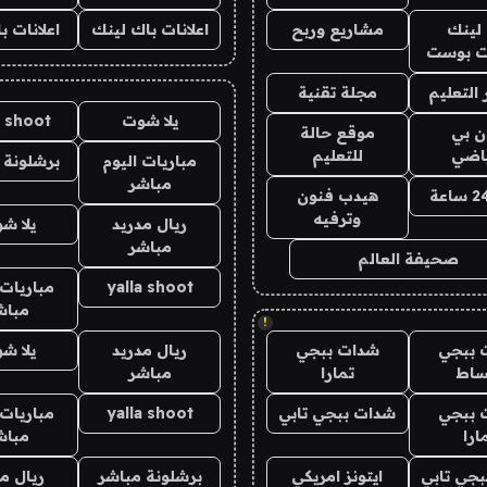
لينك
مشاريع وربح
اعلانات باك لينك
اعلانات ب
 بوست
التعليم
مجلة تقنية
يلا شوت
a shoot
ان بي
موقع حالة
ياضي
للتعليم
مباريات اليوم
برشلونة 
مباشر
هيدب فنون
وترفيه
ريال مدريد
يلا ش
مباشر
صحيفة العالم
yalla shoot
مباريات 
مباش
!
 ببجي
شدات ببجي
ريال مدريد
يلا ش
ساط
تمارا
مباشر
 ببجي
شدات ببجي تابي
yalla shoot
مباريات 
ارا
مباش
جي تابي
ايتونز امريكي
برشلونة مباشر
ريال م