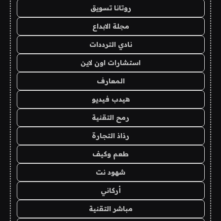
روتانا تسويق
مجلة الابداع
نادي الترددات
استشارات اون لاين
المعارف
هيدب فيديو
رمح التقنية
رذاذ التجارة
طعم وكيف
شهود نت
أركاني
مباشر التقنية