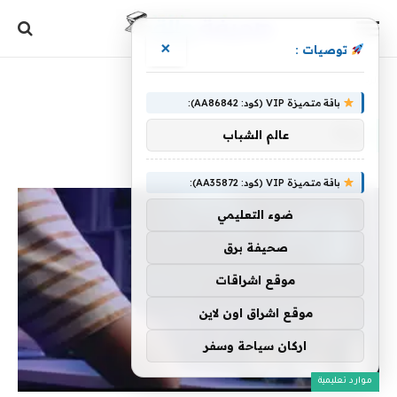
×
توصيات :
الرئيسية
»
بيئة
باقة متميزة VIP (كود: AA86842):
بيئة
عالم الشباب
باقة متميزة VIP (كود: AA35872):
ضوء التعليمي
صحيفة برق
موقع اشراقات
موقع اشراق اون لاين
اركان سياحة وسفر
موارد تعليمية