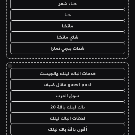
حناء شعر
حنا
ماتشا
شاي ماتشا
شدات ببجي تمارا
!
خدمات الباك لينك والجيست
guest post مقال ضيف
سوق العرب
باك لينك باقة 20
اعلانات الباك لينك
أقوى باقة باك لينك