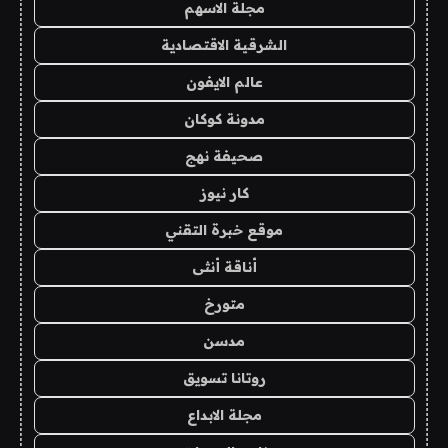
مجلة الاسهم
الشرقية الاقتصادية
عالم الايفون
مدونة كوكان
صحيفة نهج
كار نيوز
موقع خبرة التقني
أناقة أنثى
متورخ
مدسن
روتانا تسويق
مجلة الابداع