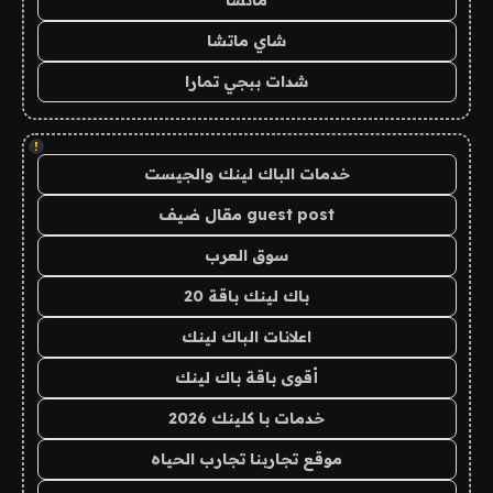
ماتشا
شاي ماتشا
شدات ببجي تمارا
!
خدمات الباك لينك والجيست
guest post مقال ضيف
سوق العرب
باك لينك باقة 20
اعلانات الباك لينك
أقوى باقة باك لينك
خدمات با كلينك 2026
موقع تجاربنا تجارب الحياه