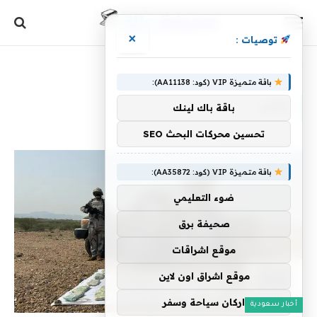
×
توصيات :
الرئيسية
»
تشن
باقة متميزة VIP (كود: AA11138):
تشن
باقة باك لينك
تحسين محركات البحث SEO
باقة متميزة VIP (كود: AA35872):
ضوء التعليمي
صحيفة برق
موقع اشراقات
موقع اشراق اون لاين
اركان سياحة وسفر
أخبار سعودية