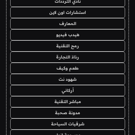
نادي الترددات
استشارات اون لاين
المعارف
هيدب فيديو
رمح التقنية
رذاذ التجارة
طعم وكيف
شهود نت
أركاني
مباشر التقنية
مدونة صحبة
شرقيات السياحة