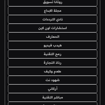
روتانا تسويق
مجلة الابداع
نادي الترددات
استشارات اون لاين
المعارف
هيدب فيديو
رمح التقنية
رذاذ التجارة
طعم وكيف
شهود نت
أركاني
مباشر التقنية