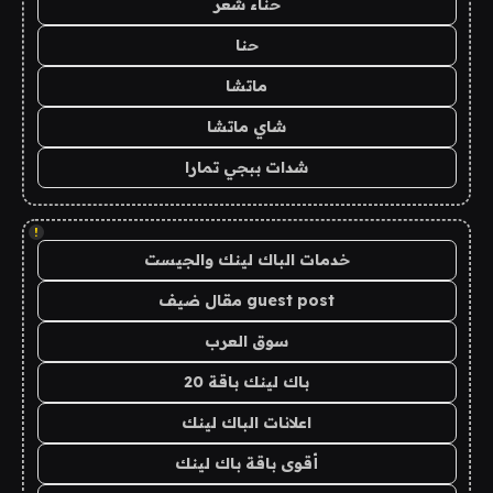
حناء شعر
حنا
ماتشا
شاي ماتشا
شدات ببجي تمارا
!
خدمات الباك لينك والجيست
guest post مقال ضيف
سوق العرب
باك لينك باقة 20
اعلانات الباك لينك
أقوى باقة باك لينك