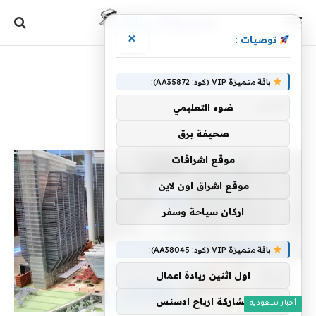
×
توصيات :
الرئيسية
»
تفاؤل
باقة متميزة VIP (كود: AA35872):
تفاؤل
ضوء التعليمي
صحيفة برق
موقع اشراقات
موقع اشراق اون لاين
اركان سياحة وسفر
باقة متميزة VIP (كود: AA38045):
اول اثنين ريادة اعمال
مشاركة ارباح ادسنس
أخبار سعودية