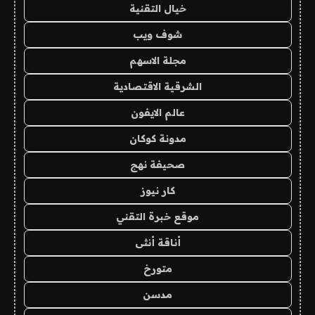
خيال التقنية
شوف ويب
مجلة الاسهم
الشرقية الاقتصادية
عالم الايفون
مدونة كوكان
صحيفة نهج
كار نيوز
موقع خبرة التقني
أناقة أنثى
متورخ
مدسن