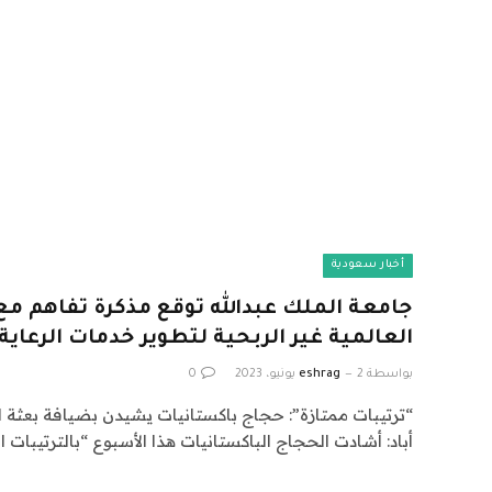
أخبار سعودية
جامعة الملك عبدالله توقع مذكرة تفاهم 
العالمية غير الربحية لتطوير خدمات الرعاي
بواسطة
2 يونيو، 2023
eshrag
0
“ترتيبات ممتازة”: حجاج باكستانيات يشيدن بضيافة بعثة ا
أباد: أشادت الحجاج الباكستانيات هذا الأسبوع “بالترتيبات ا