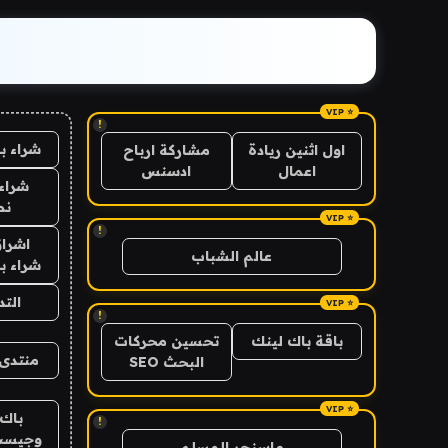
!
شراء ب
اول اثنين ريادة
مشاركة ارباح
اعمال
ادسنس
شراء 
نص
!
اشراق
عالم الشباب
شراء با
الت
!
باقة باك لينك
تحسين محركات
منتدى 
البحث SEO
باك 
!
وجيست
ماسنجر المسلم