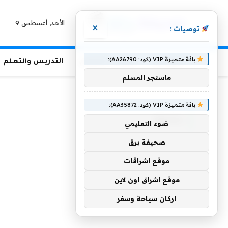
الأحد, أغسطس 9
×
توصيات :
باقة متميزة VIP (كود: AA26790):
الرئيسية
منوعات التعليم
التدريس والتعلم
ماسنجر المسلم
الرئيسية
»
جامعة
باقة متميزة VIP (كود: AA35872):
جامعة
ضوء التعليمي
صحيفة برق
موقع اشراقات
موقع اشراق اون لاين
اركان سياحة وسفر