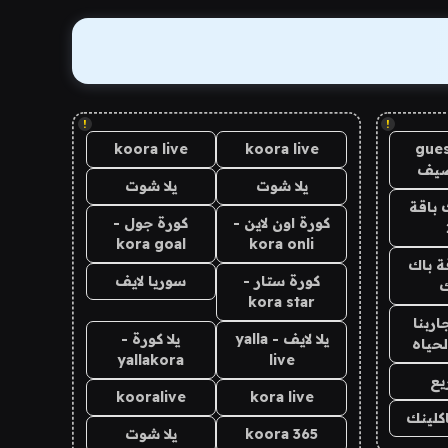
!
!
koora live
koora live
gues
ضيف
يلا شوت
يلا شوت
 باقة
كورة اون لاين -
كورة جول -
kora goal
kora onli
ة باك
كورة ستار -
سوريا لايف
ك
kora star
اربنا
يلا لايف - yalla
يلا كورة -
لحياه
yallakora
live
يع
kooralive
kora live
اكلينك
koora 365
يلا شوت