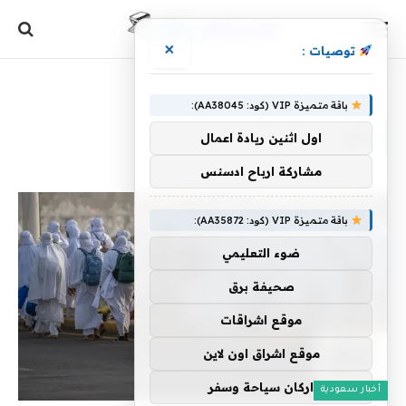
×
توصيات :
الرئيسية
»
حاج
باقة متميزة VIP (كود: AA38045):
حاج
اول اثنين ريادة اعمال
مشاركة ارباح ادسنس
باقة متميزة VIP (كود: AA35872):
ضوء التعليمي
صحيفة برق
موقع اشراقات
موقع اشراق اون لاين
اركان سياحة وسفر
أخبار سعودية