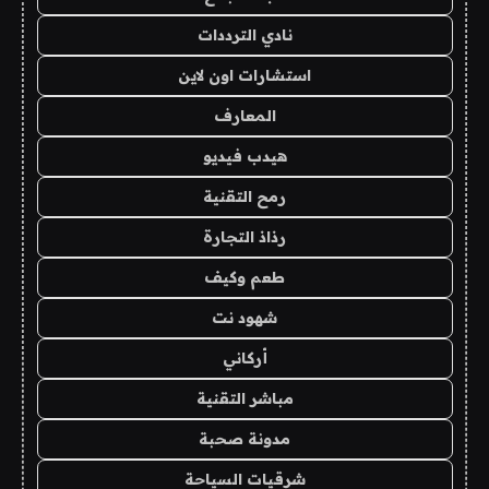
نادي الترددات
استشارات اون لاين
المعارف
هيدب فيديو
رمح التقنية
رذاذ التجارة
طعم وكيف
شهود نت
أركاني
مباشر التقنية
مدونة صحبة
شرقيات السياحة