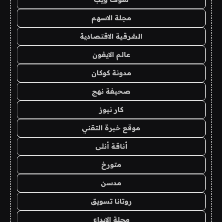
مجلة الاسهم
الشرقية الاقتصادية
عالم الايفون
مدونة كوكان
صحيفة نهج
كار نيوز
موقع خبرة التقني
أناقة أنثى
متورخ
مدسن
روتانا تسويق
مجلة الابداع