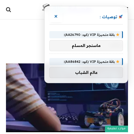
×
توصيات :
الرئيسية
»
دخلت
باقة متميزة VIP (كود: AA26790):
دخلت
ماسنجر المسلم
باقة متميزة VIP (كود: AA86842):
عالم الشباب
موارد تعليمية