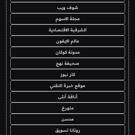
شوف ويب
مجلة الاسهم
الشرقية الاقتصادية
عالم الايفون
مدونة كوكان
صحيفة نهج
كار نيوز
موقع خبرة التقني
أناقة أنثى
متورخ
مدسن
روتانا تسويق