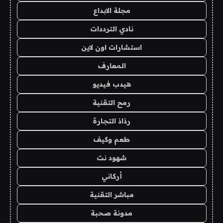
مجلة الابداع
نادي الترددات
استشارات اون لاين
المعارف
هيدب فيديو
رمح التقنية
رذاذ التجارة
طعم وكيف
شهود نت
أركاني
مباشر التقنية
مدونة صحبة