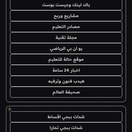
باك لينك وجيست بوست
مشاريع وربح
مصادر التعليم
مجلة تقنية
يو ان بي الرياضي
موقع حالة للتعليم
اخبار 24 ساعة
هيدب فنون وترفيه
صحيفة العالم
!
شدات ببجي اقساط
شدات ببجي تمارا