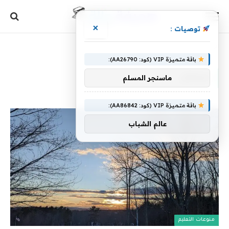
×
توصيات :
الرئيسية
»
درسان
باقة متميزة VIP (كود: AA26790):
درسان
ماسنجر المسلم
باقة متميزة VIP (كود: AA86842):
عالم الشباب
منوعات التعليم