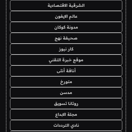
الشرقية الاقتصادية
عالم الايفون
مدونة كوكان
صحيفة نهج
كار نيوز
موقع خبرة التقني
أناقة أنثى
متورخ
مدسن
روتانا تسويق
مجلة الابداع
نادي الترددات