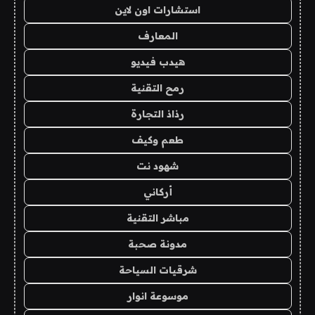
استشارات اون لاين
المعارف
هيدب فيديو
رمح التقنية
رذاذ التجارة
طعم وكيف
شهود نت
أركاني
مباشر التقنية
مدونة صحبة
شرقيات السياحة
موسوعة انوار