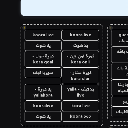
!
!
koora live
koora live
gues
ضيف
يلا شوت
يلا شوت
 باقة
كورة اون لاين -
كورة جول -
kora goal
kora onli
ة باك
كورة ستار -
سوريا لايف
ك
kora star
اربنا
يلا لايف - yalla
يلا كورة -
لحياه
yallakora
live
يع
kooralive
kora live
اكلينك
koora 365
يلا شوت