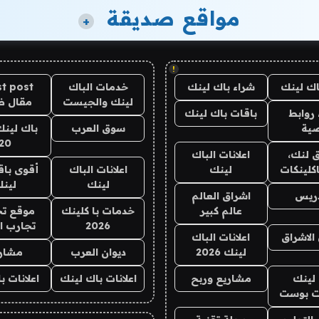
مواقع صديقة
+
!
اك لينك
شراء باك لينك
خدمات الباك
t post
لينك والجيست
مقال 
روابط
باقات باك لينك
ية
سوق العرب
باك لينك
20
 لنك،
اعلانات الباك
كلينكات
لينك
اعلانات الباك
أقوى باق
لينك
لين
دريس
اشراق العالم
عالم كبير
خدمات با كلينك
موقع تج
2026
تجارب ا
الاشراق
اعلانات الباك
لينك 2026
ديوان العرب
مشار
لينك
مشاريع وربح
اعلانات باك لينك
اعلانات ب
 بوست