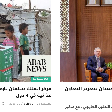
أخبار سعودية
هدان بتعزيز التعاون
مركز الملك سلمان للإغا
غذائية في 4 دول
بواسطة
22 أبريل، 2023
eshrag
0
التعاون الخليجي ، مع سفير