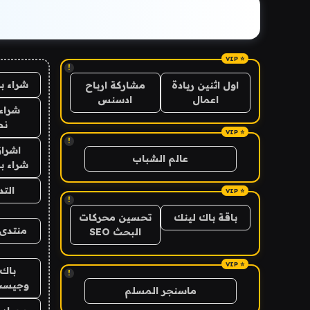
!
شراء ب
اول اثنين ريادة
مشاركة ارباح
اعمال
ادسنس
شراء 
نص
!
اشراق
عالم الشباب
شراء با
الت
!
باقة باك لينك
تحسين محركات
منتدى 
البحث SEO
باك 
!
وجيست
ماسنجر المسلم