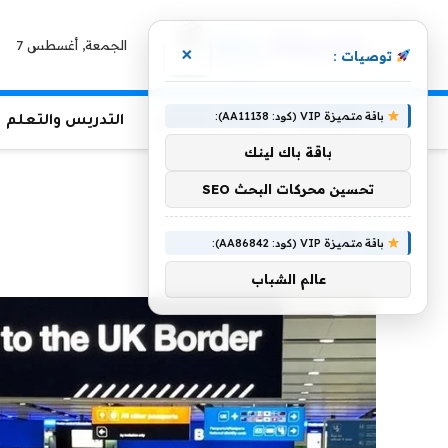
الجمعة, أغسطس 7
×
توصيات :
باقة متميزة VIP (كود: AA11138):
الرئيسية
منوعات التعليم
التدريس والتعلم
باقة باك لينك
الرئيسية
»
دول
تحسين محركات البحث SEO
دول
باقة متميزة VIP (كود: AA86842):
عالم الشباب