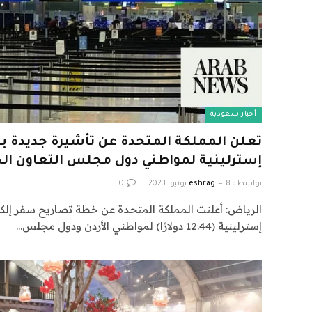
أخبار سعودية
إسترلينية لمواطني دول مجلس التعاون الخل
بواسطة
8 يونيو، 2023
eshrag
0
إسترلينية (12.44 دولارًا) لمواطني الأردن ودول مجلس…