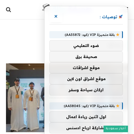
×
توصيات :
الرئيسية
»
سباق
باقة متميزة VIP (كود: AA35872):
سباق
ضوء التعليمي
صحيفة برق
موقع اشراقات
موقع اشراق اون لاين
اركان سياحة وسفر
باقة متميزة VIP (كود: AA38045):
اول اثنين ريادة اعمال
مشاركة ارباح ادسنس
أخبار سعودية