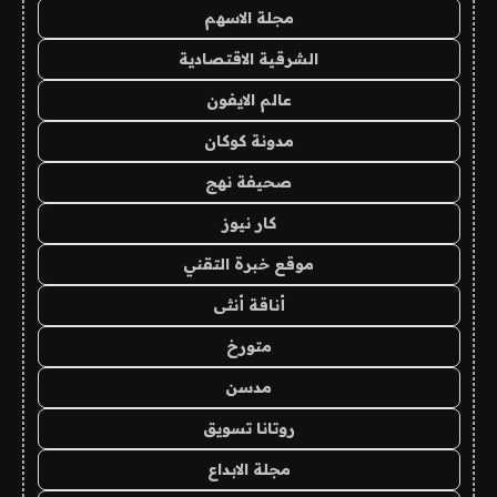
مجلة الاسهم
الشرقية الاقتصادية
عالم الايفون
مدونة كوكان
صحيفة نهج
كار نيوز
موقع خبرة التقني
أناقة أنثى
متورخ
مدسن
روتانا تسويق
مجلة الابداع