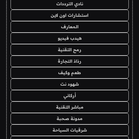
نادي الترددات
استشارات اون لاين
المعارف
هيدب فيديو
رمح التقنية
رذاذ التجارة
طعم وكيف
شهود نت
أركاني
مباشر التقنية
مدونة صحبة
شرقيات السياحة