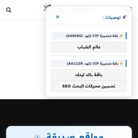
×
توصيات :
الرئيسية
»
طريقها
باقة متميزة VIP (كود: AA86842):
طريقها
عالم الشباب
باقة متميزة VIP (كود: AA11138):
باقة باك لينك
تحسين محركات البحث SEO
مواقع صديقة