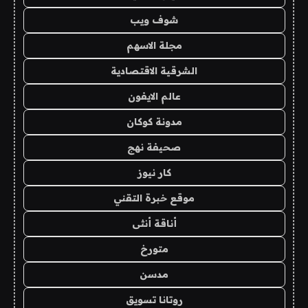
شوف ويب
مجلة الاسهم
الشرقية الاقتصادية
عالم الايفون
مدونة كوكان
صحيفة نهج
كار نيوز
موقع خبرة التقني
أناقة أنثى
متورخ
مدسن
روتانا تسويق