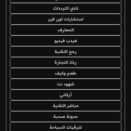
نادي الترددات
استشارات اون لاين
المعارف
هيدب فيديو
رمح التقنية
رذاذ التجارة
طعم وكيف
شهود نت
أركاني
مباشر التقنية
مدونة صحبة
شرقيات السياحة