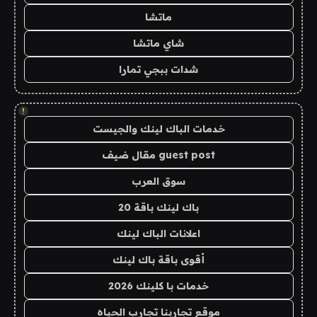
ماتشا
شاي ماتشا
شدات ببجي تمارا
!
خدمات الباك لينك والجيست
guest post مقال ضيف
سوق العرب
باك لينك باقة 20
اعلانات الباك لينك
أقوى باقة باك لينك
خدمات با كلينك 2026
موقع تجاربنا تجارب الحياه