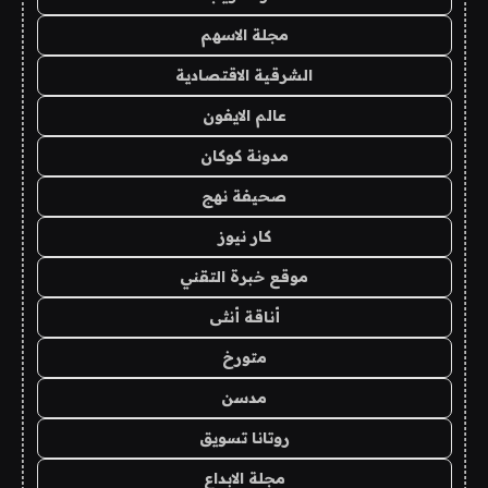
مجلة الاسهم
الشرقية الاقتصادية
عالم الايفون
مدونة كوكان
صحيفة نهج
كار نيوز
موقع خبرة التقني
أناقة أنثى
متورخ
مدسن
روتانا تسويق
مجلة الابداع