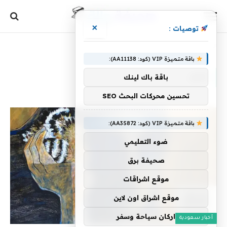
×
توصيات :
الرئيسية
»
عبير
باقة متميزة VIP (كود: AA11138):
عبير
باقة باك لينك
تحسين محركات البحث SEO
باقة متميزة VIP (كود: AA35872):
ضوء التعليمي
صحيفة برق
موقع اشراقات
موقع اشراق اون لاين
اركان سياحة وسفر
أخبار سعودية