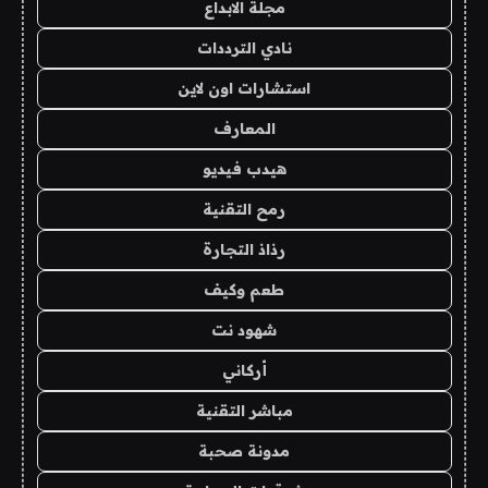
مجلة الابداع
نادي الترددات
استشارات اون لاين
المعارف
هيدب فيديو
رمح التقنية
رذاذ التجارة
طعم وكيف
شهود نت
أركاني
مباشر التقنية
مدونة صحبة