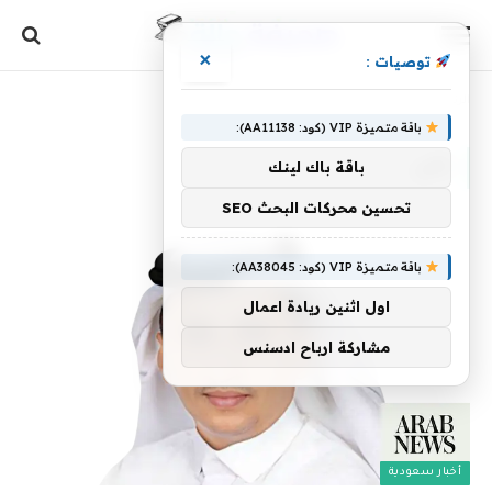
×
توصيات :
الرئيسية
»
علي
باقة متميزة VIP (كود: AA11138):
علي
باقة باك لينك
تحسين محركات البحث SEO
باقة متميزة VIP (كود: AA38045):
اول اثنين ريادة اعمال
مشاركة ارباح ادسنس
أخبار سعودية