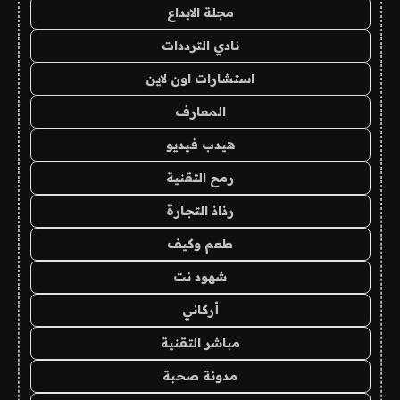
مجلة الابداع
نادي الترددات
استشارات اون لاين
المعارف
هيدب فيديو
رمح التقنية
رذاذ التجارة
طعم وكيف
شهود نت
أركاني
مباشر التقنية
مدونة صحبة