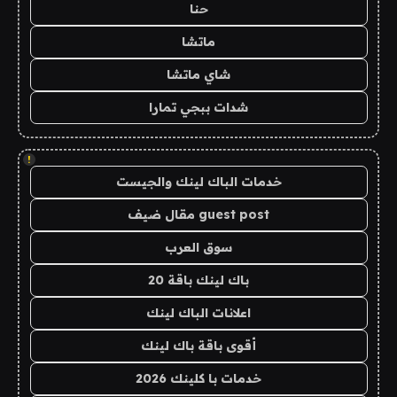
حنا
ماتشا
شاي ماتشا
شدات ببجي تمارا
!
خدمات الباك لينك والجيست
guest post مقال ضيف
سوق العرب
باك لينك باقة 20
اعلانات الباك لينك
أقوى باقة باك لينك
خدمات با كلينك 2026