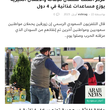
مركز الملك سلمان للإغاثة والأعمال الخيرية
يوزع مساعدات غذائية في 4 دول
بواسطة
22 أبريل، 2023
eshrag
0
قال التلفزيون السعودي الرسمي إن زورقين يحملان مواطنين
سعوديين ومواطنين آخرين تم إنقاذهم من السودان الذي
مزقته الحرب وصلوا يوم…
أخبار سعودية