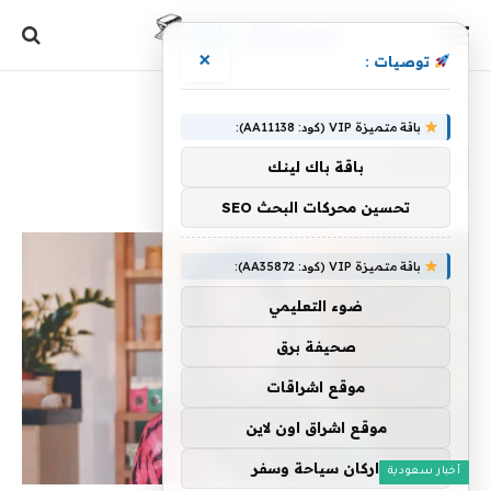
×
توصيات :
الرئيسية
»
غذائية
باقة متميزة VIP (كود: AA11138):
غذائية
باقة باك لينك
تحسين محركات البحث SEO
باقة متميزة VIP (كود: AA35872):
ضوء التعليمي
صحيفة برق
موقع اشراقات
موقع اشراق اون لاين
اركان سياحة وسفر
أخبار سعودية