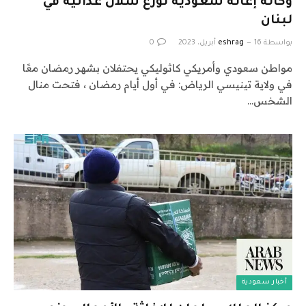
وكالة إغاثة سعودية توزع سلال غذائية في
لبنان
بواسطة
16 أبريل، 2023
eshrag
0
مواطن سعودي وأمريكي كاثوليكي يحتفلان بشهر رمضان معًا
في ولاية تينيسي الرياض: في أول أيام رمضان ، فتحت منال
الشخس…
أخبار سعودية