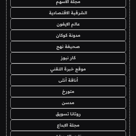
مجلة الاسهم
الشرقية الاقتصادية
عالم الايفون
مدونة كوكان
صحيفة نهج
كار نيوز
موقع خبرة التقني
أناقة أنثى
متورخ
مدسن
روتانا تسويق
مجلة الابداع