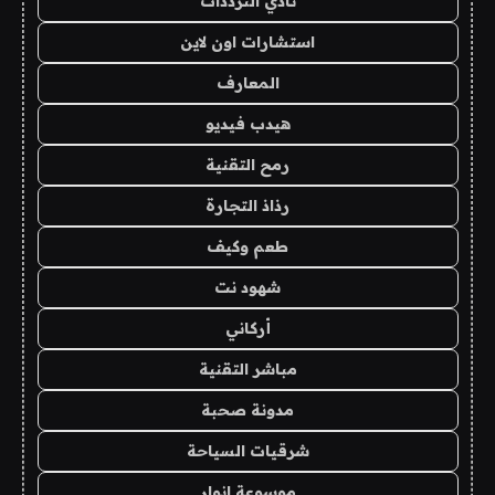
نادي الترددات
استشارات اون لاين
المعارف
هيدب فيديو
رمح التقنية
رذاذ التجارة
طعم وكيف
شهود نت
أركاني
مباشر التقنية
مدونة صحبة
شرقيات السياحة
موسوعة انوار