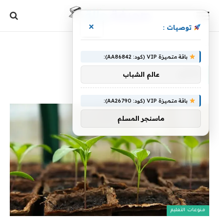
×
توصيات :
الرئيسية
»
لتأثير
باقة متميزة VIP (كود: AA86842):
لتأثير
عالم الشباب
باقة متميزة VIP (كود: AA26790):
ماسنجر المسلم
منوعات التعليم