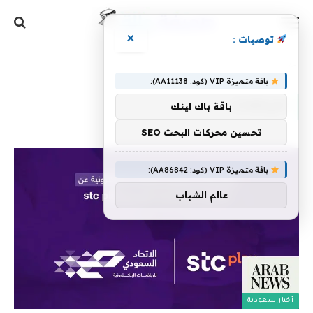
×
توصيات :
الرئيسية
»
للرياضات
باقة متميزة VIP (كود: AA11138):
للرياضات
باقة باك لينك
تحسين محركات البحث SEO
باقة متميزة VIP (كود: AA86842):
عالم الشباب
أخبار سعودية