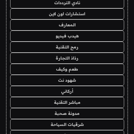
نادي الترددات
استشارات اون لاين
المعارف
هيدب فيديو
رمح التقنية
رذاذ التجارة
طعم وكيف
شهود نت
أركاني
مباشر التقنية
مدونة صحبة
شرقيات السياحة