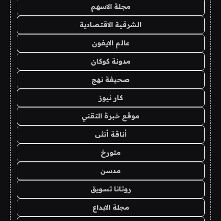
مجلة الاسهم
الشرقية الاقتصادية
عالم الايفون
مدونة كوكان
صحيفة نهج
كار نيوز
موقع خبرة التقني
أناقة أنثى
متورخ
مدسن
روتانا تسويق
مجلة الابداع