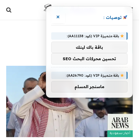
×
توصيات :
الرئيسية
»
مساء
باقة متميزة VIP (كود: AA11138):
مساء
باقة باك لينك
تحسين محركات البحث SEO
باقة متميزة VIP (كود: AA26790):
ماسنجر المسلم
أخبار سعودية