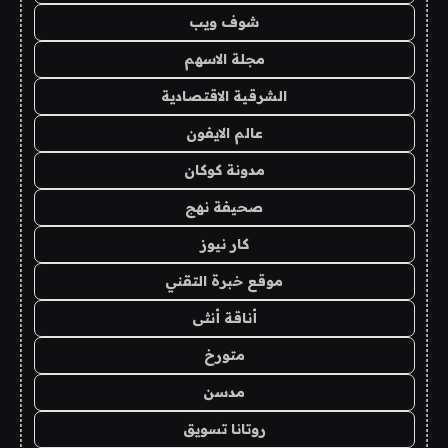
شوف ويب
مجلة الاسهم
الشرقية الاقتصادية
عالم الايفون
مدونة كوكان
صحيفة نهج
كار نيوز
موقع خبرة التقني
أناقة أنثى
متورخ
مدسن
روتانا تسويق