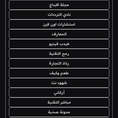
مجلة الابداع
نادي الترددات
استشارات اون لاين
المعارف
هيدب فيديو
رمح التقنية
رذاذ التجارة
طعم وكيف
شهود نت
أركاني
مباشر التقنية
مدونة صحبة