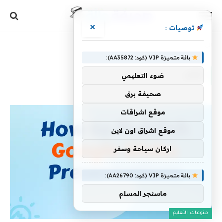
×
توصيات :
الرئيسية
»
نشر
باقة متميزة VIP (كود: AA35872):
نشر
ضوء التعليمي
صحيفة برق
موقع اشراقات
موقع اشراق اون لاين
اركان سياحة وسفر
باقة متميزة VIP (كود: AA26790):
ماسنجر المسلم
منوعات التعليم