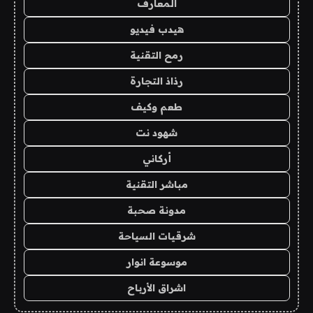
المعارف
هيدب فيديو
رمح التقنية
رذاذ التجارة
طعم وكيف
شهود نت
أركاني
مباشر التقنية
مدونة صحبة
شرقيات السياحة
موسوعة انوار
اشراق الأرباح