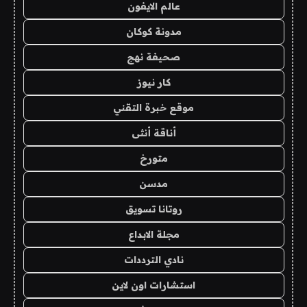
عالم الايفون
مدونة كوكان
صحيفة نهج
كار نيوز
موقع خبرة التقني
أناقة أنثى
متورخ
مدسن
روتانا تسويق
مجلة الابداع
نادي الترددات
استشارات اون لاين