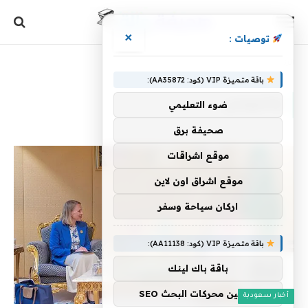
×
توصيات :
الرئيسية
»
والنرويجي
باقة متميزة VIP (كود: AA35872):
والنرويجي
ضوء التعليمي
صحيفة برق
موقع اشراقات
موقع اشراق اون لاين
اركان سياحة وسفر
باقة متميزة VIP (كود: AA11138):
باقة باك لينك
تحسين محركات البحث SEO
أخبار سعودية