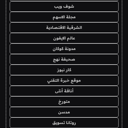
شوف ويب
مجلة الاسهم
الشرقية الاقتصادية
عالم الايفون
مدونة كوكان
صحيفة نهج
كار نيوز
موقع خبرة التقني
أناقة أنثى
متورخ
مدسن
روتانا تسويق