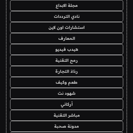
مجلة الابداع
نادي الترددات
استشارات اون لاين
المعارف
هيدب فيديو
رمح التقنية
رذاذ التجارة
طعم وكيف
شهود نت
أركاني
مباشر التقنية
مدونة صحبة